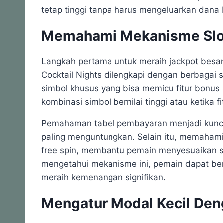
tetap tinggi tanpa harus mengeluarkan dana 
Memahami Mekanisme Slot
Langkah pertama untuk meraih jackpot bes
Cocktail Nights dilengkapi dengan berbagai si
simbol khusus yang bisa memicu fitur bonus a
kombinasi simbol bernilai tinggi atau ketika fi
Pemahaman tabel pembayaran menjadi kunci
paling menguntungkan. Selain itu, memahami c
free spin, membantu pemain menyesuaikan str
mengetahui mekanisme ini, pemain dapat be
meraih kemenangan signifikan.
Mengatur Modal Kecil Deng