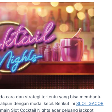
da cara dan strategi tertentu yang bisa membantu
ipun dengan modal kecil. Berikut ini
SLOT GACOR
in Slot Cocktail Nights agar peluang jackpot