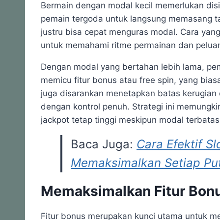
Bermain dengan modal kecil memerlukan dis
pemain tergoda untuk langsung memasang taru
justru bisa cepat menguras modal. Cara yang
untuk memahami ritme permainan dan peluan
Dengan modal yang bertahan lebih lama, pem
memicu fitur bonus atau free spin, yang bi
juga disarankan menetapkan batas kerugian
dengan kontrol penuh. Strategi ini memungk
jackpot tetap tinggi meskipun modal terbatas
Baca Juga:
Cara Efektif Sl
Memaksimalkan Setiap Pu
Memaksimalkan Fitur Bonu
Fitur bonus merupakan kunci utama untuk mer