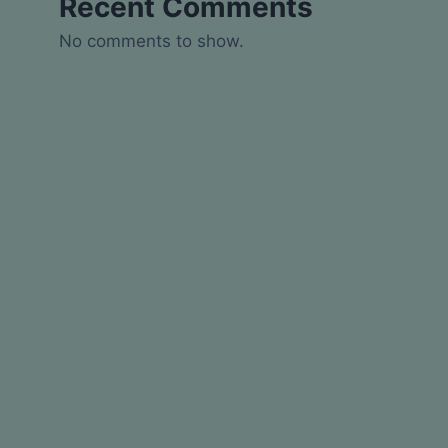
Recent Comments
No comments to show.