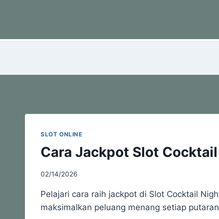
Skip
to
content
SLOT ONLINE
Cara Jackpot Slot Cocktai
02/14/2026
Pelajari cara raih jackpot di Slot Cocktail Ni
maksimalkan peluang menang setiap putaran