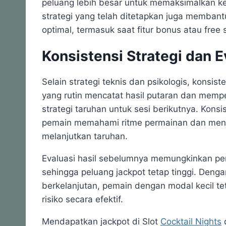
peluang lebih besar untuk memaksimalkan ke
strategi yang telah ditetapkan juga memban
optimal, termasuk saat fitur bonus atau free 
Konsistensi Strategi dan 
Selain strategi teknis dan psikologis, konsis
yang rutin mencatat hasil putaran dan mempe
strategi taruhan untuk sesi berikutnya. Kon
pemain memahami ritme permainan dan menge
melanjutkan taruhan.
Evaluasi hasil sebelumnya memungkinkan p
sehingga peluang jackpot tetap tinggi. Dengan
berkelanjutan, pemain dengan modal kecil t
risiko secara efektif.
Mendapatkan jackpot di Slot
Cocktail Nights
d