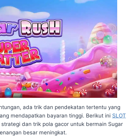
ntungan, ada trik dan pendekatan tertentu yang
g mendapatkan bayaran tinggi. Berikut ini
SLOT
rategi dan trik pola gacor untuk bermain Sugar
menangan besar meningkat.