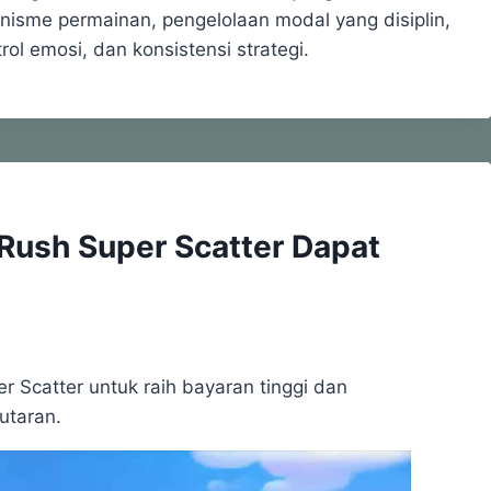
isme permainan, pengelolaan modal yang disiplin,
ol emosi, dan konsistensi strategi.
 Rush Super Scatter Dapat
r Scatter untuk raih bayaran tinggi dan
utaran.