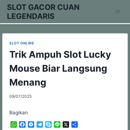
Skip
SLOT GACOR CUAN
to
LEGENDARIS
content
SLOT ONLINE
Trik Ampuh Slot Lucky
Mouse Biar Langsung
Menang
09/07/2025
Bagikan
W
F
M
T
S
L
X
S