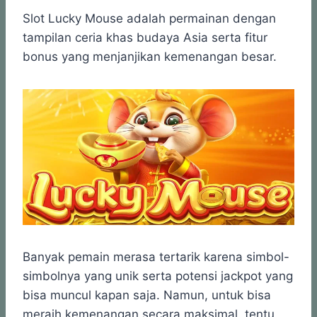
h
a
e
e
k
i
h
a
c
s
l
y
n
a
Slot Lucky Mouse adalah permainan dengan
t
e
s
e
p
e
r
tampilan ceria khas budaya Asia serta fitur
s
b
e
g
e
e
bonus yang menjanjikan kemenangan besar.
A
o
n
r
p
o
g
a
p
k
e
m
r
Banyak pemain merasa tertarik karena simbol-
simbolnya yang unik serta potensi jackpot yang
bisa muncul kapan saja. Namun, untuk bisa
meraih kemenangan secara maksimal, tentu