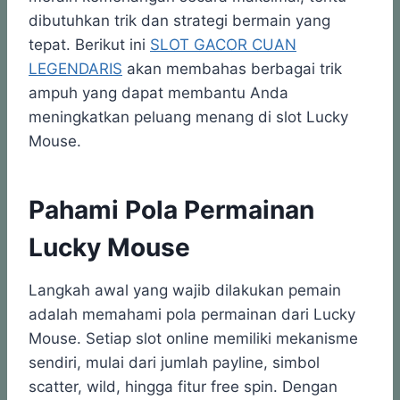
dibutuhkan trik dan strategi bermain yang
tepat. Berikut ini
SLOT GACOR CUAN
LEGENDARIS
akan membahas berbagai trik
ampuh yang dapat membantu Anda
meningkatkan peluang menang di slot Lucky
Mouse.
Pahami Pola Permainan
Lucky Mouse
Langkah awal yang wajib dilakukan pemain
adalah memahami pola permainan dari Lucky
Mouse. Setiap slot online memiliki mekanisme
sendiri, mulai dari jumlah payline, simbol
scatter, wild, hingga fitur free spin. Dengan