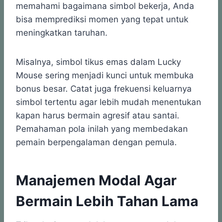
memahami bagaimana simbol bekerja, Anda
bisa memprediksi momen yang tepat untuk
meningkatkan taruhan.
Misalnya, simbol tikus emas dalam Lucky
Mouse sering menjadi kunci untuk membuka
bonus besar. Catat juga frekuensi keluarnya
simbol tertentu agar lebih mudah menentukan
kapan harus bermain agresif atau santai.
Pemahaman pola inilah yang membedakan
pemain berpengalaman dengan pemula.
Manajemen Modal Agar
Bermain Lebih Tahan Lama