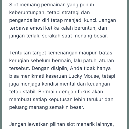
Slot memang permainan yang penuh
keberuntungan, tetapi strategi dan
pengendalian diri tetap menjadi kunci. Jangan
terbawa emosi ketika kalah beruntun, dan
jangan terlalu serakah saat menang besar.
Tentukan target kemenangan maupun batas
kerugian sebelum bermain, lalu patuhi aturan
tersebut. Dengan disiplin, Anda tidak hanya
bisa menikmati keseruan Lucky Mouse, tetapi
juga menjaga kondisi mental dan keuangan
tetap stabil. Bermain dengan fokus akan
membuat setiap keputusan lebih terukur dan
peluang menang semakin besar.
Jangan lewatkan pilihan slot menarik lainnya,