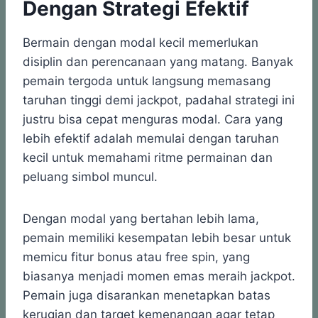
Dengan Strategi Efektif
Bermain dengan modal kecil memerlukan
disiplin dan perencanaan yang matang. Banyak
pemain tergoda untuk langsung memasang
taruhan tinggi demi jackpot, padahal strategi ini
justru bisa cepat menguras modal. Cara yang
lebih efektif adalah memulai dengan taruhan
kecil untuk memahami ritme permainan dan
peluang simbol muncul.
Dengan modal yang bertahan lebih lama,
pemain memiliki kesempatan lebih besar untuk
memicu fitur bonus atau free spin, yang
biasanya menjadi momen emas meraih jackpot.
Pemain juga disarankan menetapkan batas
kerugian dan target kemenangan agar tetap