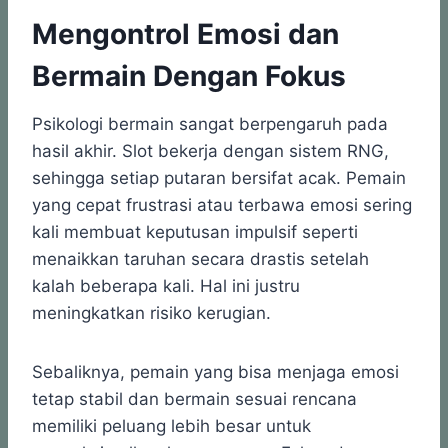
Mengontrol Emosi dan
Bermain Dengan Fokus
Psikologi bermain sangat berpengaruh pada
hasil akhir. Slot bekerja dengan sistem RNG,
sehingga setiap putaran bersifat acak. Pemain
yang cepat frustrasi atau terbawa emosi sering
kali membuat keputusan impulsif seperti
menaikkan taruhan secara drastis setelah
kalah beberapa kali. Hal ini justru
meningkatkan risiko kerugian.
Sebaliknya, pemain yang bisa menjaga emosi
tetap stabil dan bermain sesuai rencana
memiliki peluang lebih besar untuk