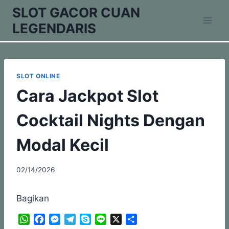
Skip
SLOT GACOR CUAN
to
LEGENDARIS
content
SLOT ONLINE
Cara Jackpot Slot
Cocktail Nights Dengan
Modal Kecil
02/14/2026
Bagikan
W
F
M
T
S
L
X
S