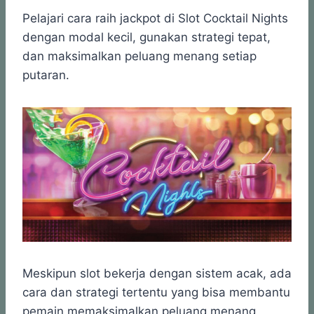
h
a
e
e
k
i
h
a
c
s
l
y
n
a
Pelajari cara raih jackpot di Slot Cocktail Nights
t
e
s
e
p
e
r
dengan modal kecil, gunakan strategi tepat,
s
b
e
g
e
e
dan maksimalkan peluang menang setiap
A
o
n
r
putaran.
p
o
g
a
p
k
e
m
r
Meskipun slot bekerja dengan sistem acak, ada
cara dan strategi tertentu yang bisa membantu
pemain memaksimalkan peluang menang