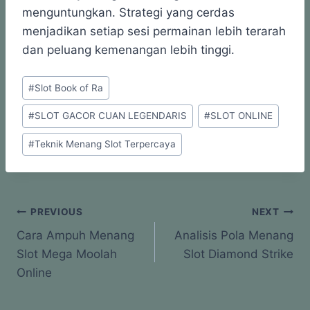
menguntungkan. Strategi yang cerdas
menjadikan setiap sesi permainan lebih terarah
dan peluang kemenangan lebih tinggi.
Post
#
Slot Book of Ra
Tags:
#
SLOT GACOR CUAN LEGENDARIS
#
SLOT ONLINE
#
Teknik Menang Slot Terpercaya
Post
PREVIOUS
NEXT
Cara Ampuh Menang
Analisis Pola Menang
navigation
Slot Mega Moolah
Slot Diamond Strike
Online