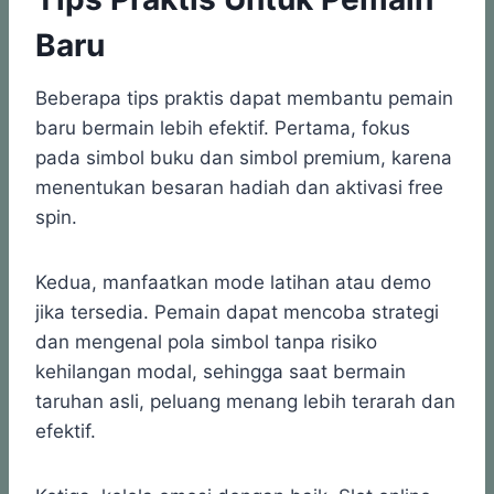
Baru
Beberapa tips praktis dapat membantu pemain
baru bermain lebih efektif. Pertama, fokus
pada simbol buku dan simbol premium, karena
menentukan besaran hadiah dan aktivasi free
spin.
Kedua, manfaatkan mode latihan atau demo
jika tersedia. Pemain dapat mencoba strategi
dan mengenal pola simbol tanpa risiko
kehilangan modal, sehingga saat bermain
taruhan asli, peluang menang lebih terarah dan
efektif.