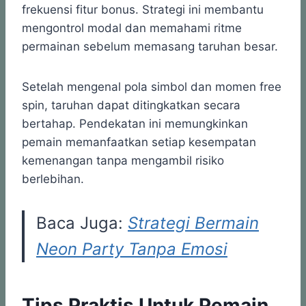
frekuensi fitur bonus. Strategi ini membantu
mengontrol modal dan memahami ritme
permainan sebelum memasang taruhan besar.
Setelah mengenal pola simbol dan momen free
spin, taruhan dapat ditingkatkan secara
bertahap. Pendekatan ini memungkinkan
pemain memanfaatkan setiap kesempatan
kemenangan tanpa mengambil risiko
berlebihan.
Baca Juga:
Strategi Bermain
Neon Party Tanpa Emosi
Tips Praktis Untuk Pemain