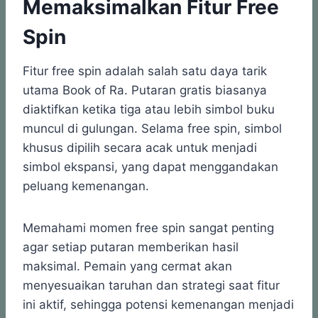
Memaksimalkan Fitur Free
Spin
Fitur free spin adalah salah satu daya tarik
utama Book of Ra. Putaran gratis biasanya
diaktifkan ketika tiga atau lebih simbol buku
muncul di gulungan. Selama free spin, simbol
khusus dipilih secara acak untuk menjadi
simbol ekspansi, yang dapat menggandakan
peluang kemenangan.
Memahami momen free spin sangat penting
agar setiap putaran memberikan hasil
maksimal. Pemain yang cermat akan
menyesuaikan taruhan dan strategi saat fitur
ini aktif, sehingga potensi kemenangan menjadi