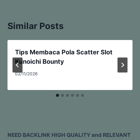
Similar Posts
Tips Membaca Pola Scatter Slot
Kunoichi Bounty
02/11/2026
NEED BACKLINK HIGH QUALITY and RELEVANT