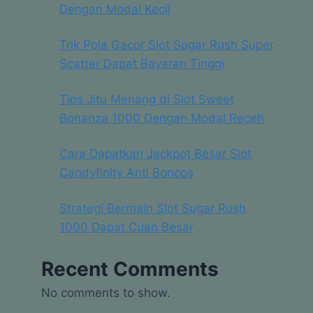
Dengan Modal Kecil
Trik Pola Gacor Slot Sugar Rush Super
Scatter Dapat Bayaran Tinggi
Tips Jitu Menang di Slot Sweet
Bonanza 1000 Dengan Modal Receh
Cara Dapatkan Jackpot Besar Slot
Candyfinity Anti Boncos
Strategi Bermain Slot Sugar Rush
1000 Dapat Cuan Besar
Recent Comments
No comments to show.