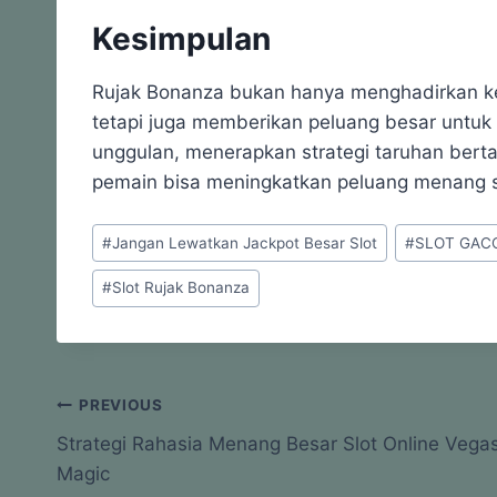
Kesimpulan
Rujak Bonanza bukan hanya menghadirkan ke
tetapi juga memberikan peluang besar untuk 
unggulan, menerapkan strategi taruhan berta
pemain bisa meningkatkan peluang menang se
Post
#
Jangan Lewatkan Jackpot Besar Slot
#
SLOT GAC
Tags:
#
Slot Rujak Bonanza
Post
PREVIOUS
Strategi Rahasia Menang Besar Slot Online Vega
navigation
Magic