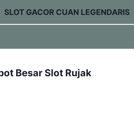
SLOT GACOR CUAN LEGENDARIS
ot Besar Slot Rujak