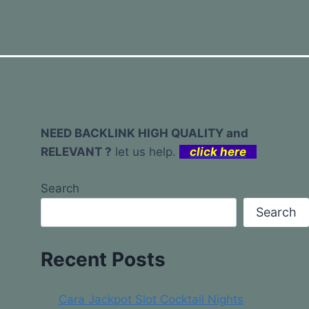
NEED BACKLINK HIGH QUALITY and
RELEVANT ?
let us help.
click here
Search
Search
Recent Posts
Cara Jackpot Slot Cocktail Nights