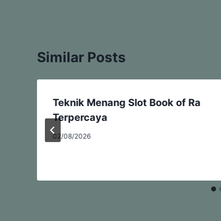
Similar Posts
Teknik Menang Slot Book of Ra
Terpercaya
02/08/2026