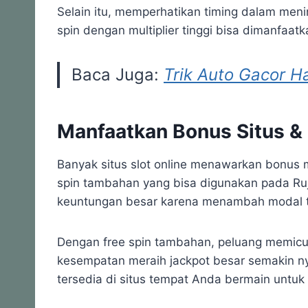
Selain itu, memperhatikan timing dalam men
spin dengan multiplier tinggi bisa dimanfaat
Baca Juga:
Trik Auto Gacor Ha
Manfaatkan Bonus Situs &
Banyak situs slot online menawarkan bonus m
spin tambahan yang bisa digunakan pada Ru
keuntungan besar karena menambah modal ta
Dengan free spin tambahan, peluang memicu f
kesempatan meraih jackpot besar semakin nya
tersedia di situs tempat Anda bermain untu