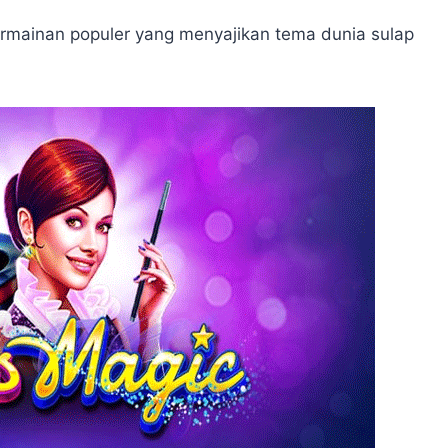
ermainan populer yang menyajikan tema dunia sulap