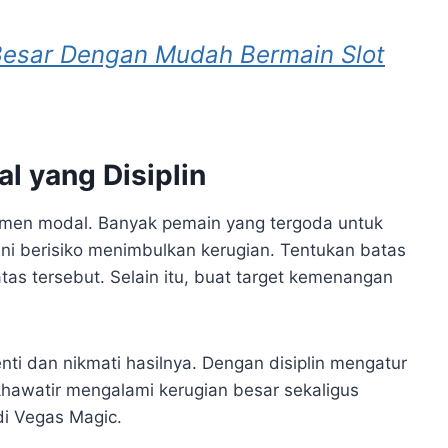
Besar Dengan Mudah Bermain Slot
 yang Disiplin
jemen modal. Banyak pemain yang tergoda untuk
ini berisiko menimbulkan kerugian. Tentukan batas
as tersebut. Selain itu, buat target kemenangan
nti dan nikmati hasilnya. Dengan disiplin mengatur
khawatir mengalami kerugian besar sekaligus
di Vegas Magic.