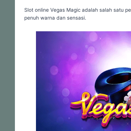
h
a
e
e
k
i
h
a
c
s
l
y
n
a
Slot online Vegas Magic adalah salah satu p
t
e
s
e
p
e
r
penuh warna dan sensasi.
s
b
e
g
e
e
A
o
n
r
p
o
g
a
p
k
e
m
r