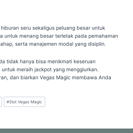
hiburan seru sekaligus peluang besar untuk
ia untuk menang besar terletak pada pemahaman
tahap, serta manajemen modal yang disiplin.
da tidak hanya bisa menikmati keseruan
 untuk meraih jackpot yang menggiurkan.
utaran, dan biarkan Vegas Magic membawa Anda
#
Slot Vegas Magic