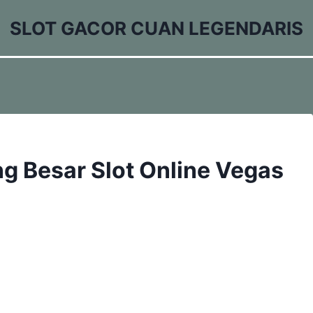
SLOT GACOR CUAN LEGENDARIS
g Besar Slot Online Vegas