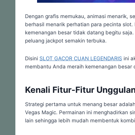
Dengan grafis memukau, animasi menarik, se
berhasil menarik perhatian para pecinta slo
kemenangan besar tidak datang begitu saja. D
peluang jackpot semakin terbuka.
Disini
SLOT GACOR CUAN LEGENDARIS
ini a
membantu Anda meraih kemenangan besar d
Kenali Fitur-Fitur Unggula
Strategi pertama untuk menang besar adalah
Vegas Magic. Permainan ini menghadirkan s
lain sehingga lebih mudah membentuk komb