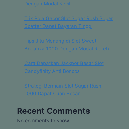
Dengan Modal Kecil
Trik Pola Gacor Slot Sugar Rush Super
Scatter Dapat Bayaran Tinggi
Tips Jitu Menang di Slot Sweet
Bonanza 1000 Dengan Modal Receh
Cara Dapatkan Jackpot Besar Slot
Candyfinity Anti Boncos
Strategi Bermain Slot Sugar Rush
1000 Dapat Cuan Besar
Recent Comments
No comments to show.