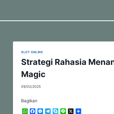
Skip
to
content
SLOT ONLINE
Strategi Rahasia Menan
Magic
09/02/2025
Bagikan
W
F
M
T
S
L
X
S