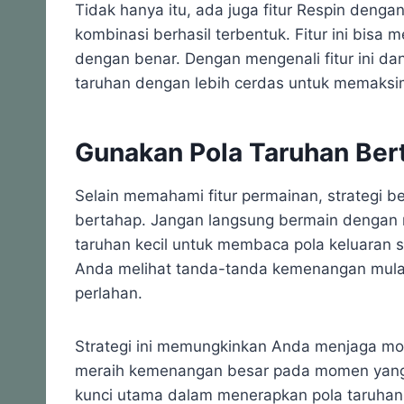
Tidak hanya itu, ada juga fitur Respin den
kombinasi berhasil terbentuk. Fitur ini bisa
dengan benar. Dengan mengenali fitur ini dan
taruhan dengan lebih cerdas untuk memaksim
Gunakan Pola Taruhan Ber
Selain memahami fitur permainan, strategi 
bertahap. Jangan langsung bermain dengan n
taruhan kecil untuk membaca pola keluaran s
Anda melihat tanda-tanda kemenangan mulai 
perlahan.
Strategi ini memungkinkan Anda menjaga mo
meraih kemenangan besar pada momen yang t
kunci utama dalam menerapkan pola taruhan 