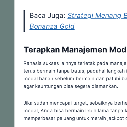
Baca Juga:
Strategi Menang 
Bonanza Gold
Terapkan Manajemen Modal
Rahasia sukses lainnya terletak pada mana
terus bermain tanpa batas, padahal langkah 
modal harian sebelum bermain dan patuhi bat
agar keuntungan bisa segera diamankan.
Jika sudah mencapai target, sebaiknya berhe
modal, Anda bisa bermain lebih lama tanpa 
memperbesar peluang untuk meraih jackpot 