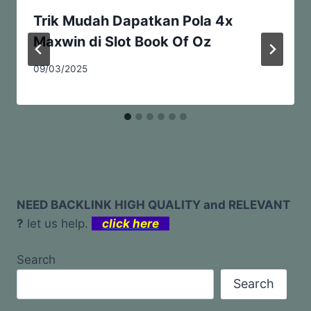
Trik Mudah Dapatkan Pola 4x
Maxwin di Slot Book Of Oz
09/03/2025
NEED BACKLINK HIGH QUALITY and RELEVANT
?
let us help.
click here
Search
Search