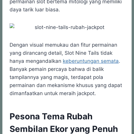
permainan slot bertema mitologi yang memiliki
s
b
e
g
e
e
daya tarik luar biasa.
A
o
n
r
p
o
g
a
p
k
e
m
r
Dengan visual memukau dan fitur permainan
yang dirancang detail, Slot Nine Tails tidak
hanya mengandalkan
keberuntungan semata
.
Banyak pemain percaya bahwa di balik
tampilannya yang magis, terdapat pola
permainan dan mekanisme khusus yang dapat
dimanfaatkan untuk meraih jackpot.
Pesona Tema Rubah
Sembilan Ekor yang Penuh