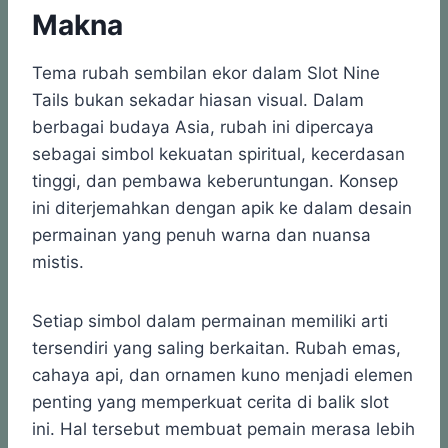
Makna
Tema rubah sembilan ekor dalam Slot Nine
Tails bukan sekadar hiasan visual. Dalam
berbagai budaya Asia, rubah ini dipercaya
sebagai simbol kekuatan spiritual, kecerdasan
tinggi, dan pembawa keberuntungan. Konsep
ini diterjemahkan dengan apik ke dalam desain
permainan yang penuh warna dan nuansa
mistis.
Setiap simbol dalam permainan memiliki arti
tersendiri yang saling berkaitan. Rubah emas,
cahaya api, dan ornamen kuno menjadi elemen
penting yang memperkuat cerita di balik slot
ini. Hal tersebut membuat pemain merasa lebih