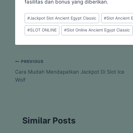
fasilitas dan bonus yang diberikan.
Post
#
Jackpot Slot Ancient Egypt Classic
#
Slot Ancient 
Tags:
#
SLOT ONLINE
#
Slot Online Ancient Egypt Classic
Post
PREVIOUS
Cara Mudah Mendapatkan Jackpot Di Slot Ice
navigation
Wolf
Similar Posts