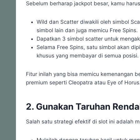
Sebelum berharap jackpot besar, kamu harus
Wild dan Scatter diwakili oleh simbol S
simbol lain dan juga memicu Free Spins.
Dapatkan 3 simbol scatter untuk mengakt
Selama Free Spins, satu simbol akan dip
khusus yang membayar di semua posisi.
Fitur inilah yang bisa memicu kemenangan bes
premium seperti Cleopatra atau Eye of Horus
2. Gunakan Taruhan Renda
Salah satu strategi efektif di slot ini adala