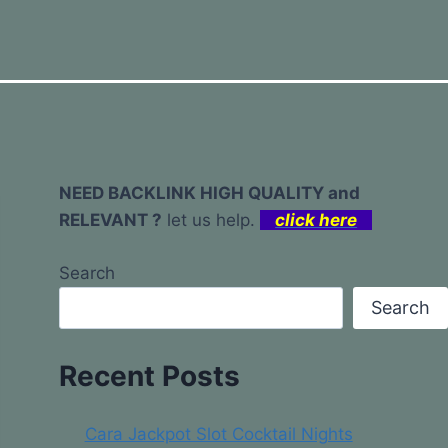
NEED BACKLINK HIGH QUALITY and
RELEVANT ?
let us help.
click here
Search
Search
Recent Posts
Cara Jackpot Slot Cocktail Nights