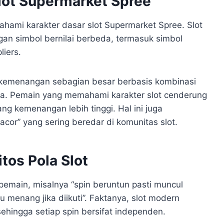
lot Supermarket Spree
ami karakter dasar slot Supermarket Spree. Slot
gan simbol bernilai berbeda, termasuk simbol
liers.
t kemenangan sebagian besar berbasis kombinasi
ta. Pemain yang memahami karakter slot cenderung
ng kemenangan lebih tinggi. Hal ini juga
or” yang sering beredar di komunitas slot.
os Pola Slot
emain, misalnya “spin beruntun pasti muncul
u menang jika diikuti”. Faktanya, slot modern
hingga setiap spin bersifat independen.