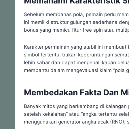
Memahami Karakteristik S
Sebelum membahas pola, pemain perlu memah
ini memiliki struktur gulungan sederhana den
bonus yang memicu fitur free spin atau multip
Karakter permainan yang stabil ini membua
simbol tertentu, bukan keberuntungan sema
lebih sabar dan dapat mengenali kapan pelua
membantu dalam mengevaluasi klaim “pola gac
Membedakan Fakta Dan Mit
Banyak mitos yang berkembang di kalangan p
setelah kekalahan” atau “angka tertentu selal
menggunakan generator angka acak (RNG), se