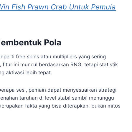
 Win Fish Prawn Crab Untuk Pemula
Membentuk Pola
eperti free spins atau multipliers yang sering
fitur ini muncul berdasarkan RNG, tetapi statistik
aktivasi lebih tepat.
erapa sesi, pemain dapat menyesuaikan strategi
menahan taruhan di level stabil sambil menunggu
erupakan fakta yang bisa diterapkan, bukan mitos