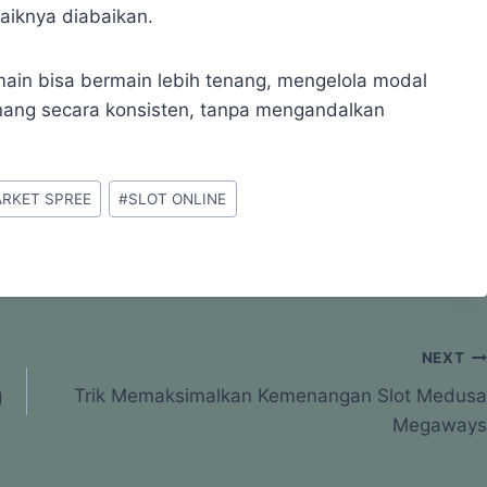
baiknya diabaikan.
main bisa bermain lebih tenang, mengelola modal
ang secara konsisten, tanpa mengandalkan
ARKET SPREE
#
SLOT ONLINE
NEXT
g
Trik Memaksimalkan Kemenangan Slot Medusa
Megaways