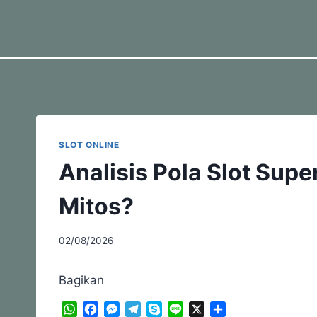
Skip
to
content
SLOT ONLINE
Analisis Pola Slot Supe
Mitos?
02/08/2026
Bagikan
W
F
M
T
S
L
X
S