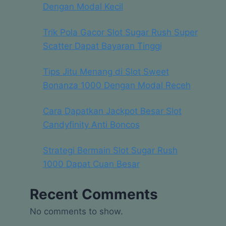
Dengan Modal Kecil
Trik Pola Gacor Slot Sugar Rush Super
Scatter Dapat Bayaran Tinggi
Tips Jitu Menang di Slot Sweet
Bonanza 1000 Dengan Modal Receh
Cara Dapatkan Jackpot Besar Slot
Candyfinity Anti Boncos
Strategi Bermain Slot Sugar Rush
1000 Dapat Cuan Besar
Recent Comments
No comments to show.