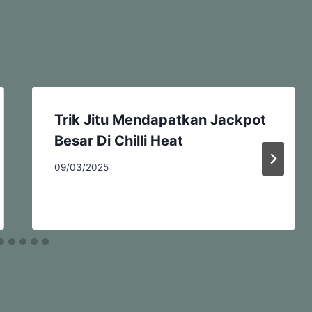
Trik Jitu Mendapatkan Jackpot
Besar Di Chilli Heat
09/03/2025