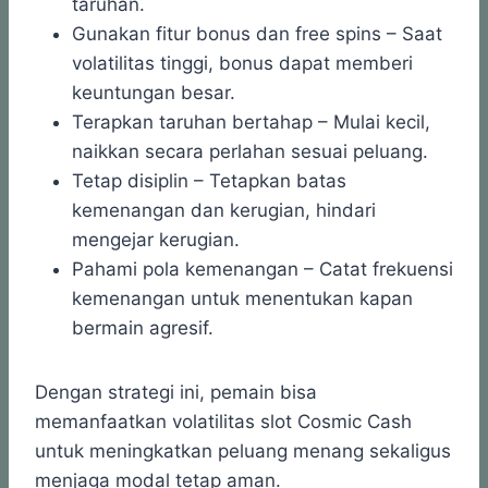
taruhan.
Gunakan fitur bonus dan free spins – Saat
volatilitas tinggi, bonus dapat memberi
keuntungan besar.
Terapkan taruhan bertahap – Mulai kecil,
naikkan secara perlahan sesuai peluang.
Tetap disiplin – Tetapkan batas
kemenangan dan kerugian, hindari
mengejar kerugian.
Pahami pola kemenangan – Catat frekuensi
kemenangan untuk menentukan kapan
bermain agresif.
Dengan strategi ini, pemain bisa
memanfaatkan volatilitas slot Cosmic Cash
untuk meningkatkan peluang menang sekaligus
menjaga modal tetap aman.