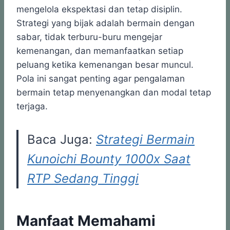
mengelola ekspektasi dan tetap disiplin.
Strategi yang bijak adalah bermain dengan
sabar, tidak terburu-buru mengejar
kemenangan, dan memanfaatkan setiap
peluang ketika kemenangan besar muncul.
Pola ini sangat penting agar pengalaman
bermain tetap menyenangkan dan modal tetap
terjaga.
Baca Juga:
Strategi Bermain
Kunoichi Bounty 1000x Saat
RTP Sedang Tinggi
Manfaat Memahami