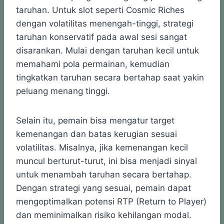
taruhan. Untuk slot seperti Cosmic Riches
dengan volatilitas menengah-tinggi, strategi
taruhan konservatif pada awal sesi sangat
disarankan. Mulai dengan taruhan kecil untuk
memahami pola permainan, kemudian
tingkatkan taruhan secara bertahap saat yakin
peluang menang tinggi.
Selain itu, pemain bisa mengatur target
kemenangan dan batas kerugian sesuai
volatilitas. Misalnya, jika kemenangan kecil
muncul berturut-turut, ini bisa menjadi sinyal
untuk menambah taruhan secara bertahap.
Dengan strategi yang sesuai, pemain dapat
mengoptimalkan potensi RTP (Return to Player)
dan meminimalkan risiko kehilangan modal.