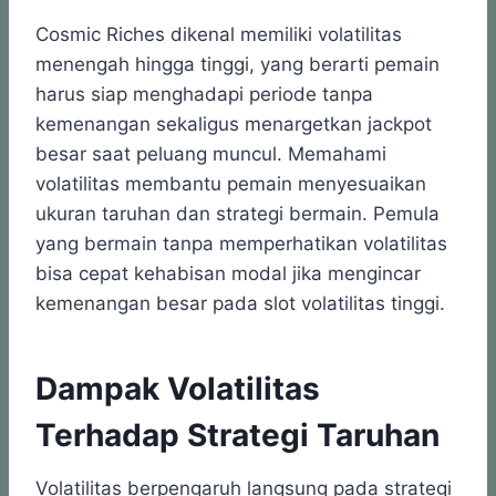
Cosmic Riches dikenal memiliki volatilitas
menengah hingga tinggi, yang berarti pemain
harus siap menghadapi periode tanpa
kemenangan sekaligus menargetkan jackpot
besar saat peluang muncul. Memahami
volatilitas membantu pemain menyesuaikan
ukuran taruhan dan strategi bermain. Pemula
yang bermain tanpa memperhatikan volatilitas
bisa cepat kehabisan modal jika mengincar
kemenangan besar pada slot volatilitas tinggi.
Dampak Volatilitas
Terhadap Strategi Taruhan
Volatilitas berpengaruh langsung pada strategi