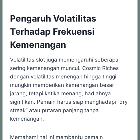
Pengaruh Volatilitas
Terhadap Frekuensi
Kemenangan
Volatilitas slot juga memengaruhi seberapa
sering kemenangan muncul. Cosmic Riches
dengan volatilitas menengah hingga tinggi
mungkin memberikan kemenangan besar
jarang, tetapi ketika menang, hadiahnya
signifikan. Pemain harus siap menghadapi “dry
streak” atau putaran panjang tanpa
kemenangan.
Memahami hal ini membantu pemain