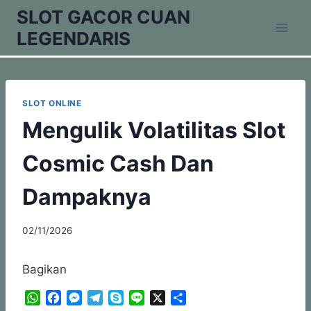
Skip
SLOT GACOR CUAN
to
LEGENDARIS
content
SLOT ONLINE
Mengulik Volatilitas Slot
Cosmic Cash Dan
Dampaknya
02/11/2026
Bagikan
W
F
M
T
S
L
X
S