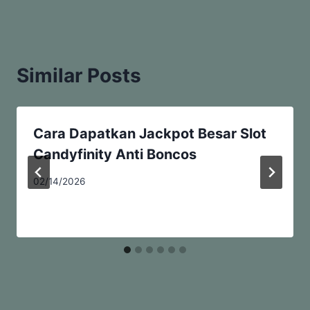
Similar Posts
Cara Dapatkan Jackpot Besar Slot
Candyfinity Anti Boncos
02/14/2026