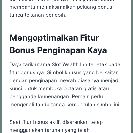
membantu memaksimalkan peluang bonus
tanpa tekanan berlebih.
Mengoptimalkan Fitur
Bonus Penginapan Kaya
Daya tarik utama Slot Wealth Inn terletak pada
fitur bonusnya. Simbol khusus yang berkaitan
dengan penginapan mewah biasanya menjadi
kunci untuk membuka putaran gratis atau
pengganda kemenangan. Pemain perlu
mengenali tanda tanda kemunculan simbol ini.
Saat fitur bonus aktif, disarankan tetap
menggunakan taruhan yang telah