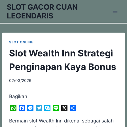
Skip
SLOT GACOR CUAN
to
LEGENDARIS
content
SLOT ONLINE
Slot Wealth Inn Strategi
Penginapan Kaya Bonus
02/03/2026
Bagikan
W
F
M
T
S
L
X
S
h
a
e
e
k
i
h
a
c
s
l
y
n
a
Bermain slot Wealth Inn dikenal sebagai salah
t
e
s
e
p
e
r