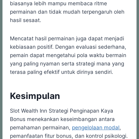
biasanya lebih mampu membaca ritme
permainan dan tidak mudah terpengaruh oleh
hasil sesaat.
Mencatat hasil permainan juga dapat menjadi
kebiasaan positif. Dengan evaluasi sederhana,
pemain dapat mengetahui pola waktu bermain
yang paling nyaman serta strategi mana yang
terasa paling efektif untuk dirinya sendiri.
Kesimpulan
Slot Wealth Inn Strategi Penginapan Kaya
Bonus menekankan keseimbangan antara
pemahaman permainan,
pengelolaan modal
,
pemanfaatan fitur bonus, dan kontrol psikologi.