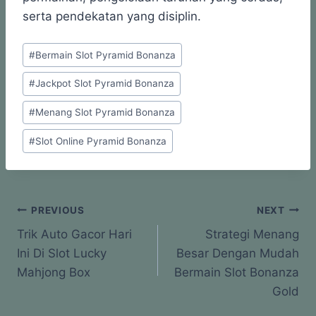
serta pendekatan yang disiplin.
Post
#
Bermain Slot Pyramid Bonanza
Tags:
#
Jackpot Slot Pyramid Bonanza
#
Menang Slot Pyramid Bonanza
#
Slot Online Pyramid Bonanza
Post
PREVIOUS
NEXT
Trik Auto Gacor Hari
Strategi Menang
navigation
Ini Di Slot Lucky
Besar Dengan Mudah
Mahjong Box
Bermain Slot Bonanza
Gold