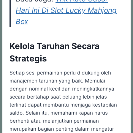
Hari Ini Di Slot Lucky Mahjong
Box
Kelola Taruhan Secara
Strategis
Setiap sesi permainan perlu didukung oleh
manajemen taruhan yang baik. Memulai
dengan nominal kecil dan meningkatkannya
secara bertahap saat peluang lebih jelas
terlihat dapat membantu menjaga kestabilan
saldo. Selain itu, memahami kapan harus
berhenti atau melanjutkan permainan
merupakan bagian penting dalam mengatur