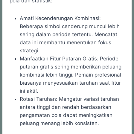
pola dan statistik:
Amati Kecenderungan Kombinasi:
Beberapa simbol cenderung muncul lebih
sering dalam periode tertentu. Mencatat
data ini membantu menentukan fokus
strategi.
Manfaatkan Fitur Putaran Gratis: Periode
putaran gratis sering memberikan peluang
kombinasi lebih tinggi. Pemain profesional
biasanya menyesuaikan taruhan saat fitur
ini aktif.
Rotasi Taruhan: Mengatur variasi taruhan
antara tinggi dan rendah berdasarkan
pengamatan pola dapat meningkatkan
peluang menang lebih konsisten.