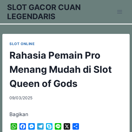
Skip
SLOT GACOR CUAN
to
LEGENDARIS
content
SLOT ONLINE
Rahasia Pemain Pro
Menang Mudah di Slot
Queen of Gods
09/03/2025
Bagikan
W
F
M
T
S
L
X
S