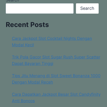
Search
Search
Recent Posts
Cara Jackpot Slot Cocktail Nights Dengan
Modal Kecil
Trik Pola Gacor Slot Sugar Rush Super Scatter
Dapat Bayaran Tinggi
Tips Jitu Menang di Slot Sweet Bonanza 1000
Dengan Modal Receh
Cara Dapatkan Jackpot Besar Slot Candyfinity
Anti Boncos