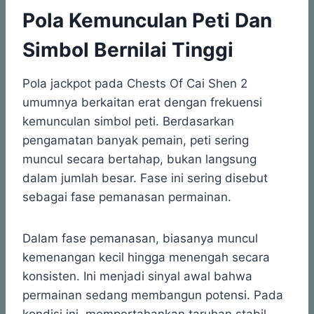
Pola Kemunculan Peti Dan
Simbol Bernilai Tinggi
Pola jackpot pada Chests Of Cai Shen 2
umumnya berkaitan erat dengan frekuensi
kemunculan simbol peti. Berdasarkan
pengamatan banyak pemain, peti sering
muncul secara bertahap, bukan langsung
dalam jumlah besar. Fase ini sering disebut
sebagai fase pemanasan permainan.
Dalam fase pemanasan, biasanya muncul
kemenangan kecil hingga menengah secara
konsisten. Ini menjadi sinyal awal bahwa
permainan sedang membangun potensi. Pada