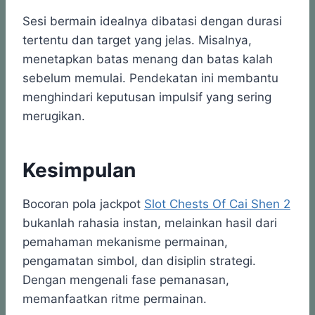
Sesi bermain idealnya dibatasi dengan durasi
tertentu dan target yang jelas. Misalnya,
menetapkan batas menang dan batas kalah
sebelum memulai. Pendekatan ini membantu
menghindari keputusan impulsif yang sering
merugikan.
Kesimpulan
Bocoran pola jackpot
Slot Chests Of Cai Shen 2
bukanlah rahasia instan, melainkan hasil dari
pemahaman mekanisme permainan,
pengamatan simbol, dan disiplin strategi.
Dengan mengenali fase pemanasan,
memanfaatkan ritme permainan.