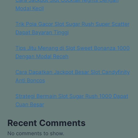
Modal Kecil
Trik Pola Gacor Slot Sugar Rush Super Scatter
Dapat Bayaran Tinggi
Tips Jitu Menang di Slot Sweet Bonanza 1000
Dengan Modal Receh
Cara Dapatkan Jackpot Besar Slot Candyfinity
Anti Boncos
Strategi Bermain Slot Sugar Rush 1000 Dapat
Cuan Besar
Recent Comments
No comments to show.