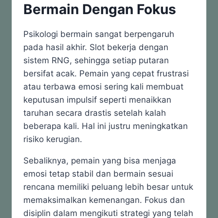
Bermain Dengan Fokus
Psikologi bermain sangat berpengaruh
pada hasil akhir. Slot bekerja dengan
sistem RNG, sehingga setiap putaran
bersifat acak. Pemain yang cepat frustrasi
atau terbawa emosi sering kali membuat
keputusan impulsif seperti menaikkan
taruhan secara drastis setelah kalah
beberapa kali. Hal ini justru meningkatkan
risiko kerugian.
Sebaliknya, pemain yang bisa menjaga
emosi tetap stabil dan bermain sesuai
rencana memiliki peluang lebih besar untuk
memaksimalkan kemenangan. Fokus dan
disiplin dalam mengikuti strategi yang telah