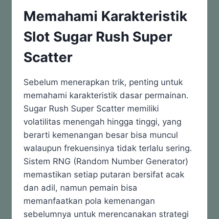
Memahami Karakteristik
Slot Sugar Rush Super
Scatter
Sebelum menerapkan trik, penting untuk
memahami karakteristik dasar permainan.
Sugar Rush Super Scatter memiliki
volatilitas menengah hingga tinggi, yang
berarti kemenangan besar bisa muncul
walaupun frekuensinya tidak terlalu sering.
Sistem RNG (Random Number Generator)
memastikan setiap putaran bersifat acak
dan adil, namun pemain bisa
memanfaatkan pola kemenangan
sebelumnya untuk merencanakan strategi