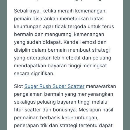
Sebaliknya, ketika meraih kemenangan,
pemain disarankan menetapkan batas
keuntungan agar tidak tergoda untuk terus
bermain dan mengurangi kemenangan
yang sudah didapat. Kendali emosi dan
disiplin dalam bermain membuat strategi
yang diterapkan lebih efektif dan peluang
mendapatkan bayaran tinggi meningkat
secara signifikan.
Slot
Sugar Rush Super Scatter
menawarkan
pengalaman bermain yang menyenangkan
sekaligus peluang bayaran tinggi melalui
fitur scatter dan bonusnya. Meskipun hasil
permainan berbasis keberuntungan,
penerapan trik dan strategi tertentu dapat