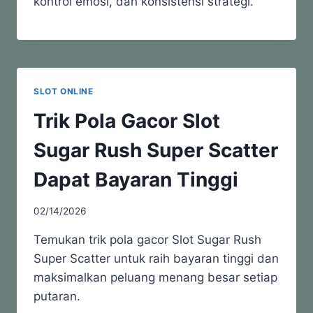
kontrol emosi, dan konsistensi strategi.
SLOT ONLINE
Trik Pola Gacor Slot
Sugar Rush Super Scatter
Dapat Bayaran Tinggi
02/14/2026
Temukan trik pola gacor Slot Sugar Rush
Super Scatter untuk raih bayaran tinggi dan
maksimalkan peluang menang besar setiap
putaran.