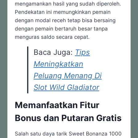
mengamankan hasil yang sudah diperoleh.
Pendekatan ini memungkinkan pemain
dengan modal receh tetap bisa bersaing
dengan pemain bertaruh besar tanpa
menguras saldo secara cepat.
Baca Juga:
Tips
Meningkatkan
Peluang Menang Di
Slot Wild Gladiator
Memanfaatkan Fitur
Bonus dan Putaran Gratis
Salah satu daya tarik Sweet Bonanza 1000