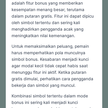
adalah fitur bonus yang memberikan
kesempatan menang besar, terutama
dalam putaran gratis. Fitur ini dapat dipicu
oleh simbol tertentu dan sering kali
menghadirkan pengganda acak yang
meningkatkan nilai kemenangan.
Untuk memaksimalkan peluang, pemain
harus memperhatikan pola munculnya
simbol bonus. Kesabaran menjadi kunci
agar modal kecil tidak cepat habis saat
menunggu fitur ini aktif. Ketika putaran
gratis dimulai, perhatikan cara pengganda
bekerja dan simbol yang muncul.
Kombinasi simbol tertentu dalam mode
bonus ini sering kali menjadi kunci