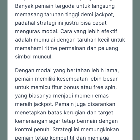
Banyak pemain tergoda untuk langsung
memasang taruhan tinggi demi jackpot,
padahal strategi ini justru bisa cepat
menguras modal. Cara yang lebih efektif
adalah memulai dengan taruhan kecil untuk
memahami ritme permainan dan peluang
simbol muncul.
Dengan modal yang bertahan lebih lama,
pemain memiliki kesempatan lebih besar
untuk memicu fitur bonus atau free spin,
yang biasanya menjadi momen emas
meraih jackpot. Pemain juga disarankan
menetapkan batas kerugian dan target
kemenangan agar tetap bermain dengan
kontrol penuh. Strategi ini memungkinkan
pemain tetap kompetitif dan menjaga