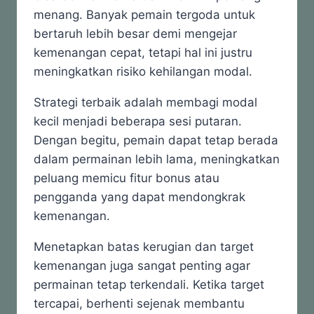
menang. Banyak pemain tergoda untuk
bertaruh lebih besar demi mengejar
kemenangan cepat, tetapi hal ini justru
meningkatkan risiko kehilangan modal.
Strategi terbaik adalah membagi modal
kecil menjadi beberapa sesi putaran.
Dengan begitu, pemain dapat tetap berada
dalam permainan lebih lama, meningkatkan
peluang memicu fitur bonus atau
pengganda yang dapat mendongkrak
kemenangan.
Menetapkan batas kerugian dan target
kemenangan juga sangat penting agar
permainan tetap terkendali. Ketika target
tercapai, berhenti sejenak membantu