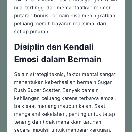
nilai tertinggi dan memanfaatkan momen
putaran bonus, pemain bisa meningkatkan
peluang meraih bayaran maksimal dari
setiap putaran.
Disiplin dan Kendali
Emosi dalam Bermain
Selain strategi teknis, faktor mental sangat
menentukan keberhasilan bermain Sugar
Rush Super Scatter. Banyak pemain
kehilangan peluang karena terbawa emosi,
baik saat menang maupun kalah. Saat
mengalami kekalahan, penting untuk tetap
tenang dan tidak menaikkan taruhan
secara impulsif untuk mengejar kerugian.