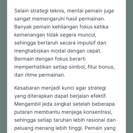
Selain strategi teknis, mental pemain juga
sangat memengaruhi hasil permainan.
Banyak pemain kehilangan fokus ketika
kemenangan tidak segera muncul,
sehingga bertaruh secara impulsif dan
menghabiskan modal dengan cepat.
Bermain dengan fokus berarti
memperhatikan setiap simbol, fitur bonus,
dan ritme permainan.
Kesabaran menjadi kunci agar strategi
yang diterapkan dapat berjalan efektif.
Mengambil jeda singkat setelah beberapa
putaran membantu menjaga konsentrasi,
sehingga setiap taruhan lebih rasional dan
peluang menang lebih tinggi. Pemain yang