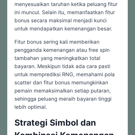
menyesuaikan taruhan ketika peluang fitur
ini muncul. Selain itu, memanfaatkan fitur
bonus secara maksimal menjadi kunci
untuk mendapatkan kemenangan besar.
Fitur bonus sering kali memberikan
pengganda kemenangan atau free spin
tambahan yang meningkatkan total
bayaran. Meskipun tidak ada cara pasti
untuk memprediksi RNG, memahami pola
scatter dan fitur bonus memungkinkan
pemain memaksimalkan setiap putaran,
sehingga peluang meraih bayaran tinggi
lebih optimal.
Strategi Simbol dan