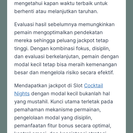
mengetahui kapan waktu terbaik untuk
berhenti atau melanjutkan taruhan.
Evaluasi hasil sebelumnya memungkinkan
pemain mengoptimalkan pendekatan
mereka sehingga peluang jackpot tetap
tinggi. Dengan kombinasi fokus, disiplin,
dan evaluasi berkelanjutan, pemain dengan
modal kecil tetap bisa meraih kemenangan
besar dan mengelola risiko secara efektif.
Mendapatkan jackpot di Slot
Cocktail
Nights
dengan modal kecil bukanlah hal
yang mustahil. Kunci utama terletak pada
pemahaman mekanisme permainan,
pengelolaan modal yang disiplin,
pemanfaatan fitur bonus secara optimal,