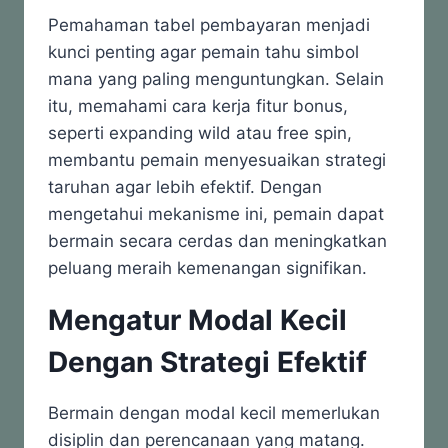
Pemahaman tabel pembayaran menjadi
kunci penting agar pemain tahu simbol
mana yang paling menguntungkan. Selain
itu, memahami cara kerja fitur bonus,
seperti expanding wild atau free spin,
membantu pemain menyesuaikan strategi
taruhan agar lebih efektif. Dengan
mengetahui mekanisme ini, pemain dapat
bermain secara cerdas dan meningkatkan
peluang meraih kemenangan signifikan.
Mengatur Modal Kecil
Dengan Strategi Efektif
Bermain dengan modal kecil memerlukan
disiplin dan perencanaan yang matang.