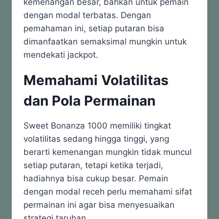
kemenangan besar, bahkan untuk pemain
dengan modal terbatas. Dengan
pemahaman ini, setiap putaran bisa
dimanfaatkan semaksimal mungkin untuk
mendekati jackpot.
Memahami Volatilitas
dan Pola Permainan
Sweet Bonanza 1000 memiliki tingkat
volatilitas sedang hingga tinggi, yang
berarti kemenangan mungkin tidak muncul
setiap putaran, tetapi ketika terjadi,
hadiahnya bisa cukup besar. Pemain
dengan modal receh perlu memahami sifat
permainan ini agar bisa menyesuaikan
strategi taruhan.