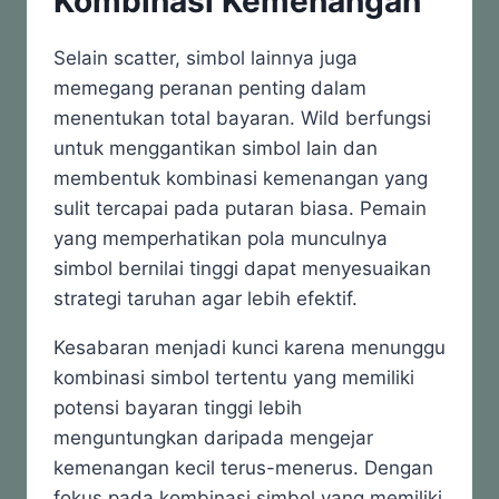
Kombinasi Kemenangan
Selain scatter, simbol lainnya juga
memegang peranan penting dalam
menentukan total bayaran. Wild berfungsi
untuk menggantikan simbol lain dan
membentuk kombinasi kemenangan yang
sulit tercapai pada putaran biasa. Pemain
yang memperhatikan pola munculnya
simbol bernilai tinggi dapat menyesuaikan
strategi taruhan agar lebih efektif.
Kesabaran menjadi kunci karena menunggu
kombinasi simbol tertentu yang memiliki
potensi bayaran tinggi lebih
menguntungkan daripada mengejar
kemenangan kecil terus-menerus. Dengan
fokus pada kombinasi simbol yang memiliki