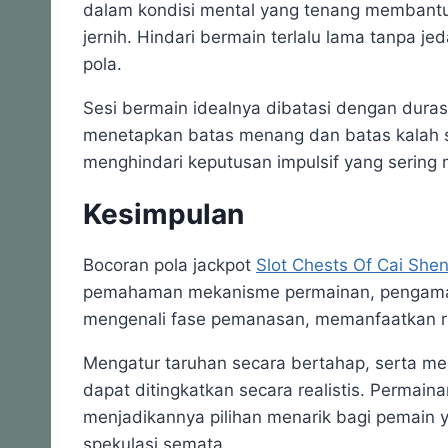
dalam kondisi mental yang tenang membant
jernih. Hindari bermain terlalu lama tanpa j
pola.
Sesi bermain idealnya dibatasi dengan durasi
menetapkan batas menang dan batas kalah 
menghindari keputusan impulsif yang sering 
Kesimpulan
Bocoran pola jackpot
Slot Chests Of Cai Shen
pemahaman mekanisme permainan, pengamatan
mengenali fase pemanasan, memanfaatkan r
Mengatur taruhan secara bertahap, serta men
dapat ditingkatkan secara realistis. Permain
menjadikannya pilihan menarik bagi pemain
spekulasi semata.