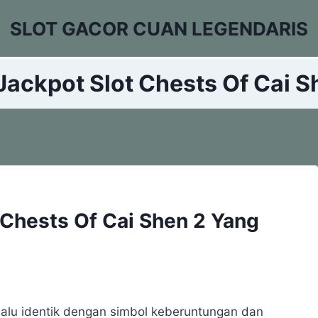
SLOT GACOR CUAN LEGENDARIS
 Jackpot Slot Chests Of Cai S
 Chests Of Cai Shen 2 Yang
alu identik dengan simbol keberuntungan dan