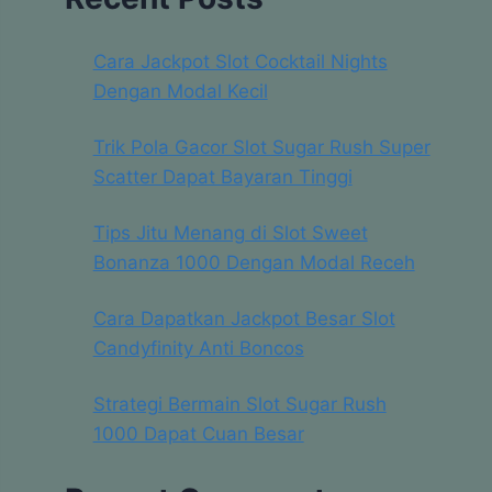
Cara Jackpot Slot Cocktail Nights
Dengan Modal Kecil
Trik Pola Gacor Slot Sugar Rush Super
Scatter Dapat Bayaran Tinggi
Tips Jitu Menang di Slot Sweet
Bonanza 1000 Dengan Modal Receh
Cara Dapatkan Jackpot Besar Slot
Candyfinity Anti Boncos
Strategi Bermain Slot Sugar Rush
1000 Dapat Cuan Besar