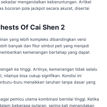
 sekadar mengandalkan keberuntungan. Artikel
s bocoran pola jackpot secara akurat, disertai
Chests Of Cai Shen 2
ainan yang lebih kompleks dibandingkan versi
ih banyak dan fitur simbol peti yang menjadi
k memberikan kemenangan bertahap yang dapat
nengah ke tinggi. Artinya, kemenangan tidak selalu
 nilainya bisa cukup signifikan. Kondisi ini
erburu-buru menaikkan taruhan tanpa dasar yang
agai pemicu utama kombinasi bernilai tinggi. Ketika
 dalam beberapa putaran, sering kali menandakan