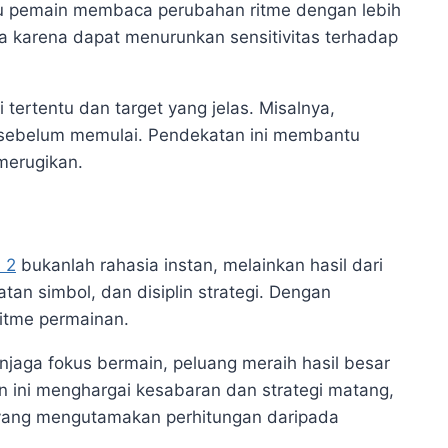
u pemain membaca perubahan ritme dengan lebih
eda karena dapat menurunkan sensitivitas terhadap
 tertentu dan target yang jelas. Misalnya,
sebelum memulai. Pendekatan ini membantu
merugikan.
 2
bukanlah rahasia instan, melainkan hasil dari
 simbol, dan disiplin strategi. Dengan
itme permainan.
jaga fokus bermain, peluang meraih hasil besar
an ini menghargai kesabaran dan strategi matang,
 yang mengutamakan perhitungan daripada