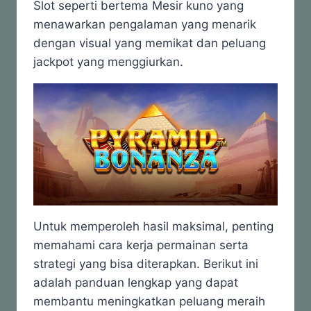
Slot seperti bertema Mesir kuno yang
menawarkan pengalaman yang menarik
dengan visual yang memikat dan peluang
jackpot yang menggiurkan.
Untuk memperoleh hasil maksimal, penting
memahami cara kerja permainan serta
strategi yang bisa diterapkan. Berikut ini
adalah panduan lengkap yang dapat
membantu meningkatkan peluang meraih