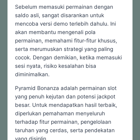
Sebelum memasuki permainan dengan
saldo asli, sangat disarankan untuk
mencoba versi demo terlebih dahulu. Ini
akan membantu mengenali pola
permainan, memahami fitur-fitur khusus,
serta merumuskan strategi yang paling
cocok. Dengan demikian, ketika memasuki
sesi nyata, risiko kesalahan bisa
diminimalkan.
Pyramid Bonanza adalah permainan slot
yang penuh kejutan dan potensi jackpot
besar. Untuk mendapatkan hasil terbaik,
diperlukan pemahaman menyeluruh
terhadap fitur permainan, pengelolaan
taruhan yang cerdas, serta pendekatan
yang disiplin.