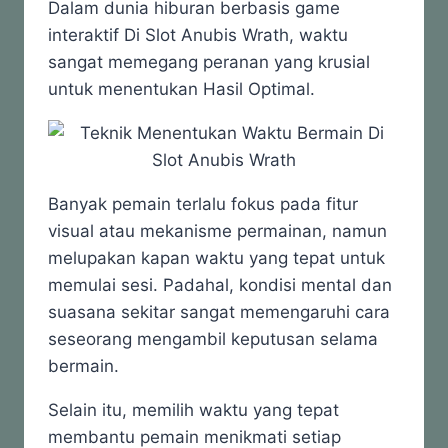
Dalam dunia hiburan berbasis game
interaktif Di Slot Anubis Wrath, waktu
sangat memegang peranan yang krusial
untuk menentukan Hasil Optimal.
Banyak pemain terlalu fokus pada fitur
visual atau mekanisme permainan, namun
melupakan kapan waktu yang tepat untuk
memulai sesi. Padahal, kondisi mental dan
suasana sekitar sangat memengaruhi cara
seseorang mengambil keputusan selama
bermain.
Selain itu, memilih waktu yang tepat
membantu pemain menikmati setiap