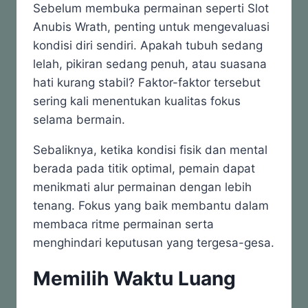
Sebelum membuka permainan seperti Slot
Anubis Wrath, penting untuk mengevaluasi
kondisi diri sendiri. Apakah tubuh sedang
lelah, pikiran sedang penuh, atau suasana
hati kurang stabil? Faktor-faktor tersebut
sering kali menentukan kualitas fokus
selama bermain.
Sebaliknya, ketika kondisi fisik dan mental
berada pada titik optimal, pemain dapat
menikmati alur permainan dengan lebih
tenang. Fokus yang baik membantu dalam
membaca ritme permainan serta
menghindari keputusan yang tergesa-gesa.
Memilih Waktu Luang