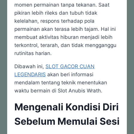
momen permainan tanpa tekanan. Saat
pikiran lebih rileks dan tubuh tidak
kelelahan, respons terhadap pola
permainan akan terasa lebih tajam. Hal ini
membuat aktivitas hiburan menjadi lebih
terkontrol, terarah, dan tidak mengganggu
rutinitas harian.
Dibawah ini,
SLOT GACOR CUAN
LEGENDARIS
akan beri informasi
mendalam tentang teknik menentukan
waktu bermain di Slot Anubis Wrath.
Mengenali Kondisi Diri
Sebelum Memulai Sesi