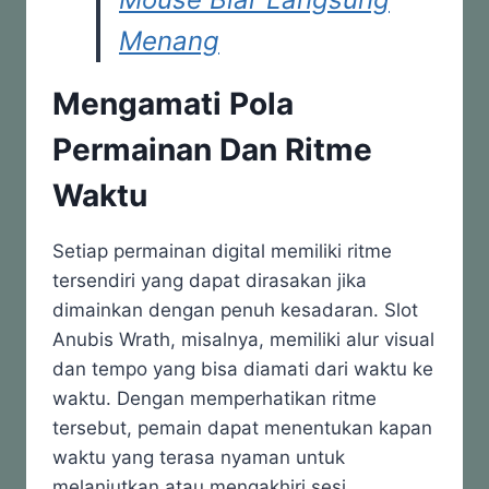
Menang
Mengamati Pola
Permainan Dan Ritme
Waktu
Setiap permainan digital memiliki ritme
tersendiri yang dapat dirasakan jika
dimainkan dengan penuh kesadaran. Slot
Anubis Wrath, misalnya, memiliki alur visual
dan tempo yang bisa diamati dari waktu ke
waktu. Dengan memperhatikan ritme
tersebut, pemain dapat menentukan kapan
waktu yang terasa nyaman untuk
melanjutkan atau mengakhiri sesi.