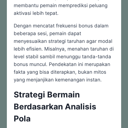
membantu pemain memprediksi peluang
aktivasi lebih tepat.
Dengan mencatat frekuensi bonus dalam
beberapa sesi, pemain dapat
menyesuaikan strategi taruhan agar modal
lebih efisien. Misalnya, menahan taruhan di
level stabil sambil menunggu tanda-tanda
bonus muncul. Pendekatan ini merupakan
fakta yang bisa diterapkan, bukan mitos
yang menjanjikan kemenangan instan.
Strategi Bermain
Berdasarkan Analisis
Pola