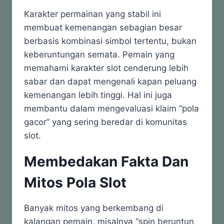
Karakter permainan yang stabil ini
membuat kemenangan sebagian besar
berbasis kombinasi simbol tertentu, bukan
keberuntungan semata. Pemain yang
memahami karakter slot cenderung lebih
sabar dan dapat mengenali kapan peluang
kemenangan lebih tinggi. Hal ini juga
membantu dalam mengevaluasi klaim “pola
gacor” yang sering beredar di komunitas
slot.
Membedakan Fakta Dan
Mitos Pola Slot
Banyak mitos yang berkembang di
kalangan pemain, misalnya “spin beruntun