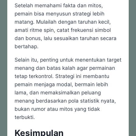
Setelah memahami fakta dan mitos,
pemain bisa menyusun strategi lebih
matang. Mulailah dengan taruhan kecil,
amati ritme spin, catat frekuensi simbol
dan bonus, lalu sesuaikan taruhan secara
bertahap.
Selain itu, penting untuk menentukan target
menang dan batas kalah agar permainan
tetap terkontrol. Strategi ini membantu
pemain menjaga modal, bermain lebih
lama, dan memaksimalkan peluang
menang berdasarkan pola statistik nyata,
bukan rumor atau mitos yang tidak
terbukti.
Kesimpulan