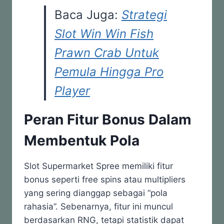
Baca Juga:
Strategi
Slot Win Win Fish
Prawn Crab Untuk
Pemula Hingga Pro
Player
Peran Fitur Bonus Dalam
Membentuk Pola
Slot Supermarket Spree memiliki fitur
bonus seperti free spins atau multipliers
yang sering dianggap sebagai “pola
rahasia”. Sebenarnya, fitur ini muncul
berdasarkan RNG, tetapi statistik dapat