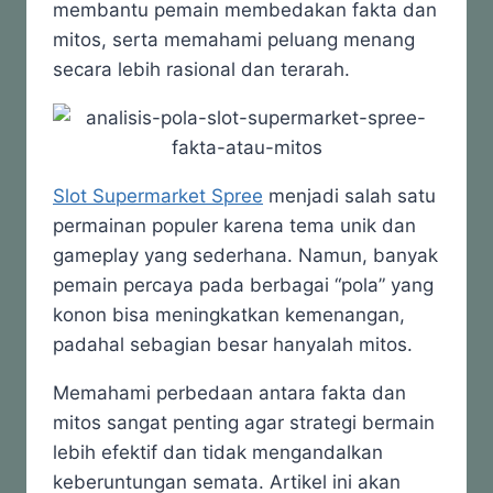
membantu pemain membedakan fakta dan
mitos, serta memahami peluang menang
secara lebih rasional dan terarah.
Slot Supermarket Spree
menjadi salah satu
permainan populer karena tema unik dan
gameplay yang sederhana. Namun, banyak
pemain percaya pada berbagai “pola” yang
konon bisa meningkatkan kemenangan,
padahal sebagian besar hanyalah mitos.
Memahami perbedaan antara fakta dan
mitos sangat penting agar strategi bermain
lebih efektif dan tidak mengandalkan
keberuntungan semata. Artikel ini akan