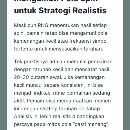
untuk Strategi Realistis
Meskipun RNG menentukan hasil setiap
spin, pemain tetap bisa mengamati pola
kemenangan kecil atau frekuensi simbol
tertentu untuk menyesuaikan taruhan.
Trik praktisnya adalah memulai permainan
dengan taruhan kecil dan mencatat hasil
20–30 putaran awal. Jika kemenangan
kecil muncul secara konsisten, ini bisa
menjadi indikasi ritme permainan sedang
aktif. Pemain bisa memanfaatkan momen
ini dengan strategi taruhan bertahap.
Analisis ini lebih realistis dibandingkan
percaya pada mitos pola “pasti menang”.