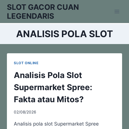
Skip
SLOT GACOR CUAN
to
LEGENDARIS
content
ANALISIS POLA SLOT
SLOT ONLINE
Analisis Pola Slot
Supermarket Spree:
Fakta atau Mitos?
02/08/2026
Analisis pola slot Supermarket Spree