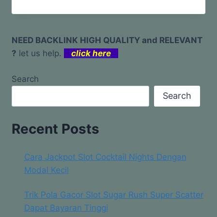
NEED BACKLINK HIGH QUALITY and RELEVANT
?
let us help.
click here
Search
Search
Recent Posts
Cara Jackpot Slot Cocktail Nights Dengan
Modal Kecil
Trik Pola Gacor Slot Sugar Rush Super Scatter
Dapat Bayaran Tinggi