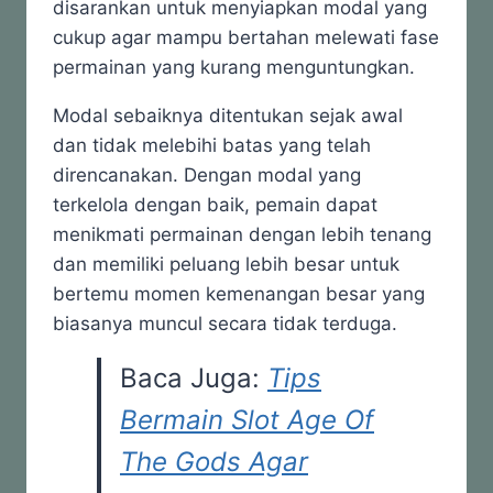
disarankan untuk menyiapkan modal yang
cukup agar mampu bertahan melewati fase
permainan yang kurang menguntungkan.
Modal sebaiknya ditentukan sejak awal
dan tidak melebihi batas yang telah
direncanakan. Dengan modal yang
terkelola dengan baik, pemain dapat
menikmati permainan dengan lebih tenang
dan memiliki peluang lebih besar untuk
bertemu momen kemenangan besar yang
biasanya muncul secara tidak terduga.
Baca Juga:
Tips
Bermain Slot Age Of
The Gods Agar