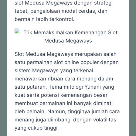
slot Medusa Megaways dengan strategi
tepat, pengelolaan modal cerdas, dan
bermain lebih terkontrol.
Slot Medusa Megaways merupakan salah
satu permainan slot online populer dengan
sistem Megaways yang terkenal
menawarkan ribuan cara menang dalam
satu putaran. Tema mitologi Yunani yang
kuat serta potensi kemenangan besar
membuat permainan ini banyak diminati
oleh pemain. Namun, tingginya jumlah cara
menang juga diimbangi dengan volatilitas
yang cukup tinggi.