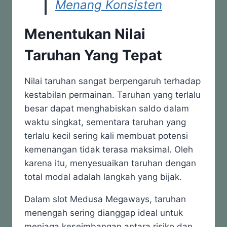
Menang Konsisten
Menentukan Nilai
Taruhan Yang Tepat
Nilai taruhan sangat berpengaruh terhadap
kestabilan permainan. Taruhan yang terlalu
besar dapat menghabiskan saldo dalam
waktu singkat, sementara taruhan yang
terlalu kecil sering kali membuat potensi
kemenangan tidak terasa maksimal. Oleh
karena itu, menyesuaikan taruhan dengan
total modal adalah langkah yang bijak.
Dalam slot Medusa Megaways, taruhan
menengah sering dianggap ideal untuk
menjaga keseimbangan antara risiko dan