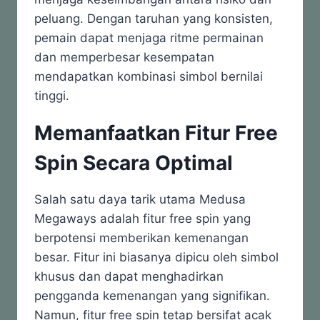
peluang. Dengan taruhan yang konsisten,
pemain dapat menjaga ritme permainan
dan memperbesar kesempatan
mendapatkan kombinasi simbol bernilai
tinggi.
Memanfaatkan Fitur Free
Spin Secara Optimal
Salah satu daya tarik utama Medusa
Megaways adalah fitur free spin yang
berpotensi memberikan kemenangan
besar. Fitur ini biasanya dipicu oleh simbol
khusus dan dapat menghadirkan
pengganda kemenangan yang signifikan.
Namun, fitur free spin tetap bersifat acak