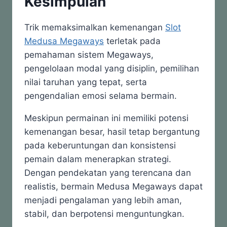
Kesimpulan
Trik memaksimalkan kemenangan
Slot
Medusa Megaways
terletak pada
pemahaman sistem Megaways,
pengelolaan modal yang disiplin, pemilihan
nilai taruhan yang tepat, serta
pengendalian emosi selama bermain.
Meskipun permainan ini memiliki potensi
kemenangan besar, hasil tetap bergantung
pada keberuntungan dan konsistensi
pemain dalam menerapkan strategi.
Dengan pendekatan yang terencana dan
realistis, bermain Medusa Megaways dapat
menjadi pengalaman yang lebih aman,
stabil, dan berpotensi menguntungkan.