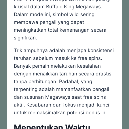
krusial dalam Buffalo King Megaways.
Dalam mode ini, simbol wild sering
membawa pengali yang dapat
meningkatkan total kemenangan secara
signifikan.
Trik ampuhnya adalah menjaga konsistensi
taruhan sebelum masuk ke free spins.
Banyak pemain melakukan kesalahan
dengan menaikkan taruhan secara drastis
tanpa perhitungan. Padahal, yang
terpenting adalah memanfaatkan pengali
dan susunan Megaways saat free spins
aktif. Kesabaran dan fokus menjadi kunci
untuk memaksimalkan potensi bonus ini.
Menentukan Waktu