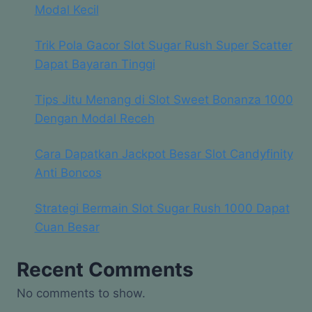
Modal Kecil
Trik Pola Gacor Slot Sugar Rush Super Scatter
Dapat Bayaran Tinggi
Tips Jitu Menang di Slot Sweet Bonanza 1000
Dengan Modal Receh
Cara Dapatkan Jackpot Besar Slot Candyfinity
Anti Boncos
Strategi Bermain Slot Sugar Rush 1000 Dapat
Cuan Besar
Recent Comments
No comments to show.