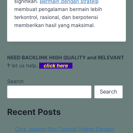
signifikan.
Bermain dengan strategi
membuat pengalaman bermain lebih
terkontrol, rasional, dan berpotensi
memberikan hasil yang maksimal.
NEED BACKLINK HIGH QUALITY and RELEVANT
?
let us help.
click here
Search
Search
Recent Posts
Cara Jackpot Slot Cocktail Nights Dengan