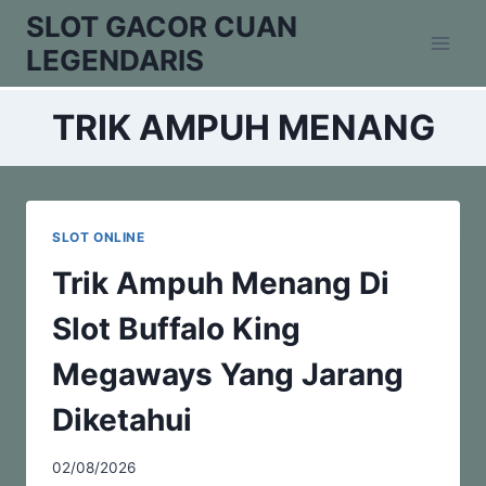
Skip
SLOT GACOR CUAN
to
LEGENDARIS
content
TRIK AMPUH MENANG
SLOT ONLINE
Trik Ampuh Menang Di
Slot Buffalo King
Megaways Yang Jarang
Diketahui
02/08/2026