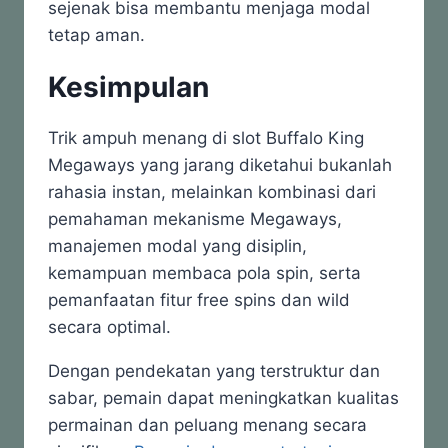
sejenak bisa membantu menjaga modal
tetap aman.
Kesimpulan
Trik ampuh menang di slot Buffalo King
Megaways yang jarang diketahui bukanlah
rahasia instan, melainkan kombinasi dari
pemahaman mekanisme Megaways,
manajemen modal yang disiplin,
kemampuan membaca pola spin, serta
pemanfaatan fitur free spins dan wild
secara optimal.
Dengan pendekatan yang terstruktur dan
sabar, pemain dapat meningkatkan kualitas
permainan dan peluang menang secara