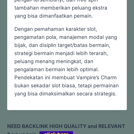
tambahan memberikan peluang ekstra
yang bisa dimanfaatkan pemain.
Dengan pemahaman karakter slot,
pengamatan pola, manajemen modal yang
bijak, dan disiplin target/batas bermain,
strategi bermain menjadi lebih terarah,
peluang menang meningkat, dan
pengalaman bermain lebih optimal.
Pendekatan ini membuat Vampire’s Charm
bukan sekadar slot biasa, tetapi permainan
yang bisa dimaksimalkan secara strategis.
NEED BACKLINK HIGH QUALITY and RELEVANT