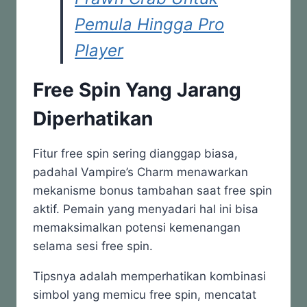
Pemula Hingga Pro
Player
Free Spin Yang Jarang
Diperhatikan
Fitur free spin sering dianggap biasa,
padahal Vampire’s Charm menawarkan
mekanisme bonus tambahan saat free spin
aktif. Pemain yang menyadari hal ini bisa
memaksimalkan potensi kemenangan
selama sesi free spin.
Tipsnya adalah memperhatikan kombinasi
simbol yang memicu free spin, mencatat