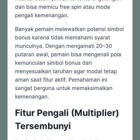
dan bisa memicu free spin atau mode
pengali kemenangan.
Banyak pemain melewatkan potensi simbol
bonus karena tidak memahami syarat
munculnya. Dengan mengamati 20–30
putaran awal, pemain bisa mengenali pola
kemunculan simbol bonus dan
menyesuaikan taruhan agar modal tetap
aman saat fitur aktif. Pemahaman ini
sangat berguna untuk memaksimalkan
kemenangan.
Fitur Pengali (Multiplier)
Tersembunyi