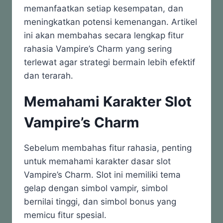
memanfaatkan setiap kesempatan, dan
meningkatkan potensi kemenangan. Artikel
ini akan membahas secara lengkap fitur
rahasia Vampire’s Charm yang sering
terlewat agar strategi bermain lebih efektif
dan terarah.
Memahami Karakter Slot
Vampire’s Charm
Sebelum membahas fitur rahasia, penting
untuk memahami karakter dasar slot
Vampire’s Charm. Slot ini memiliki tema
gelap dengan simbol vampir, simbol
bernilai tinggi, dan simbol bonus yang
memicu fitur spesial.