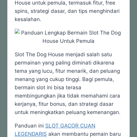
House untuk pemula, termasuk fitur, free
spins, strategi dasar, dan tips menghindari
kesalahan.
Slot The Dog House menjadi salah satu
permainan yang paling diminati dikarena
tema yang lucu, fitur menarik, dan peluang
menang yang cukup tinggi. Bagi pemula,
bermain slot ini bisa terasa
membingungkan jika tidak memahami cara
kerjanya, fitur bonus, dan strategi dasar
untuk meningkatkan peluang kemenangan.
Panduan ini
SLOT GACOR CUAN
LEGENDARIS
akan membantu pemain baru