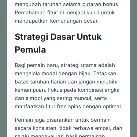
mengubah taruhan selama putaran bonus.
Pemahaman fitur ini menjadi kunci untuk
mendapatkan kemenangan besar.
Strategi Dasar Untuk
Pemula
Bagi pemain baru, strategi utama adalah
mengelola modal dengan bijak. Tetapkan
batas taruhan harian dan jangan melebihi
kemampuan. Fokus pada kombinasi angka
dan simbol yang sering muncul, serta
manfaatkan fitur free spins dengan optimal.
Pemain juga disarankan untuk bermain
secara konsisten, tidak terbawa emosi, dan
selalu mengevaluasi hasil permainan.