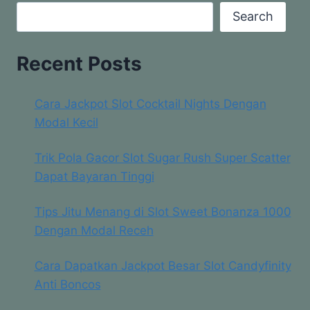
Search
Recent Posts
Cara Jackpot Slot Cocktail Nights Dengan
Modal Kecil
Trik Pola Gacor Slot Sugar Rush Super Scatter
Dapat Bayaran Tinggi
Tips Jitu Menang di Slot Sweet Bonanza 1000
Dengan Modal Receh
Cara Dapatkan Jackpot Besar Slot Candyfinity
Anti Boncos