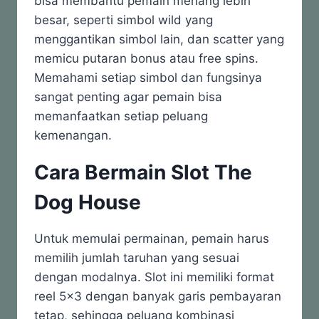
bisa membantu pemain menang lebih
besar, seperti simbol wild yang
menggantikan simbol lain, dan scatter yang
memicu putaran bonus atau free spins.
Memahami setiap simbol dan fungsinya
sangat penting agar pemain bisa
memanfaatkan setiap peluang
kemenangan.
Cara Bermain Slot The
Dog House
Untuk memulai permainan, pemain harus
memilih jumlah taruhan yang sesuai
dengan modalnya. Slot ini memiliki format
reel 5×3 dengan banyak garis pembayaran
tetap, sehingga peluang kombinasi