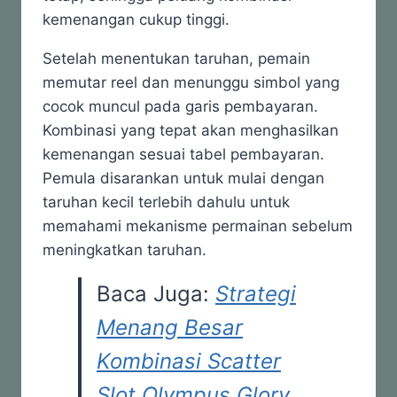
kemenangan cukup tinggi.
Setelah menentukan taruhan, pemain
memutar reel dan menunggu simbol yang
cocok muncul pada garis pembayaran.
Kombinasi yang tepat akan menghasilkan
kemenangan sesuai tabel pembayaran.
Pemula disarankan untuk mulai dengan
taruhan kecil terlebih dahulu untuk
memahami mekanisme permainan sebelum
meningkatkan taruhan.
Baca Juga:
Strategi
Menang Besar
Kombinasi Scatter
Slot Olympus Glory