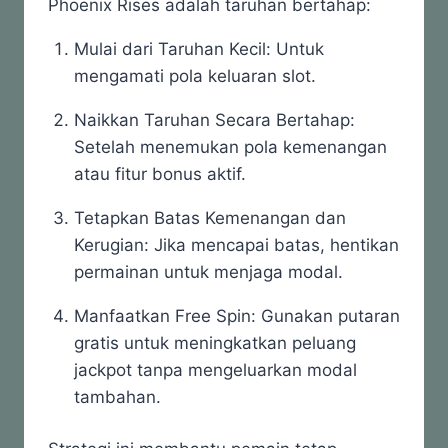
Phoenix Rises adalah taruhan bertahap:
Mulai dari Taruhan Kecil: Untuk
mengamati pola keluaran slot.
Naikkan Taruhan Secara Bertahap:
Setelah menemukan pola kemenangan
atau fitur bonus aktif.
Tetapkan Batas Kemenangan dan
Kerugian: Jika mencapai batas, hentikan
permainan untuk menjaga modal.
Manfaatkan Free Spin: Gunakan putaran
gratis untuk meningkatkan peluang
jackpot tanpa mengeluarkan modal
tambahan.