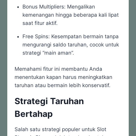
Bonus Multipliers: Mengalikan
kemenangan hingga beberapa kali lipat
saat fitur aktif.
Free Spins: Kesempatan bermain tanpa
mengurangi saldo taruhan, cocok untuk
strategi “main aman”.
Memahami fitur ini membantu Anda
menentukan kapan harus meningkatkan
taruhan atau bermain lebih konservatif.
Strategi Taruhan
Bertahap
Salah satu strategi populer untuk Slot