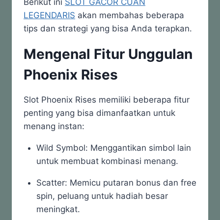
Berikut ini
SLOT GACOR CUAN
LEGENDARIS
akan membahas beberapa
tips dan strategi yang bisa Anda terapkan.
Mengenal Fitur Unggulan
Phoenix Rises
Slot Phoenix Rises memiliki beberapa fitur
penting yang bisa dimanfaatkan untuk
menang instan:
Wild Symbol: Menggantikan simbol lain
untuk membuat kombinasi menang.
Scatter: Memicu putaran bonus dan free
spin, peluang untuk hadiah besar
meningkat.