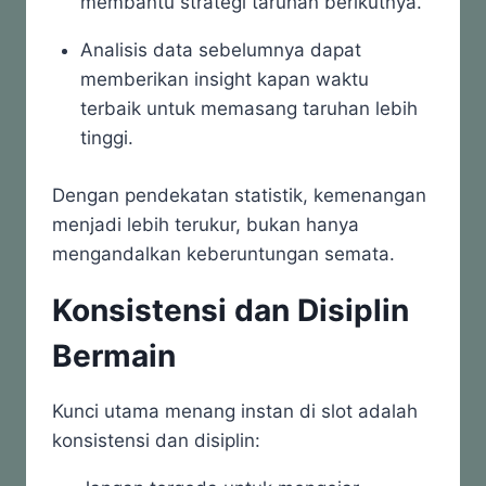
membantu strategi taruhan berikutnya.
Analisis data sebelumnya dapat
memberikan insight kapan waktu
terbaik untuk memasang taruhan lebih
tinggi.
Dengan pendekatan statistik, kemenangan
menjadi lebih terukur, bukan hanya
mengandalkan keberuntungan semata.
Konsistensi dan Disiplin
Bermain
Kunci utama menang instan di slot adalah
konsistensi dan disiplin: