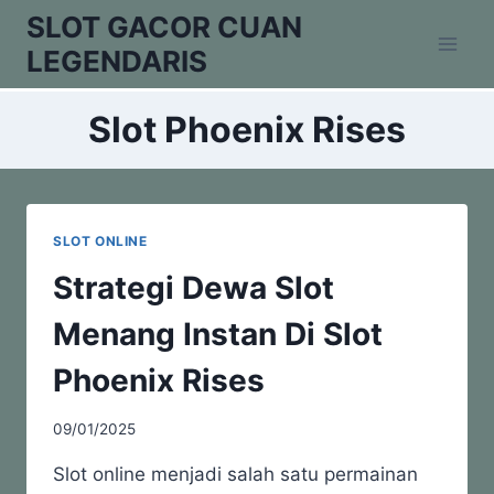
Skip
SLOT GACOR CUAN
to
LEGENDARIS
content
Slot Phoenix Rises
SLOT ONLINE
Strategi Dewa Slot
Menang Instan Di Slot
Phoenix Rises
09/01/2025
Slot online menjadi salah satu permainan