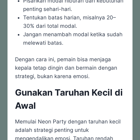
Pisahkan modal hiburan dari kebutuhan
penting sehari-hari.
Tentukan batas harian, misalnya 20–
30% dari total modal.
Jangan menambah modal ketika sudah
melewati batas.
Dengan cara ini, pemain bisa menjaga
kepala tetap dingin dan bermain dengan
strategi, bukan karena emosi.
Gunakan Taruhan Kecil di
Awal
Memulai Neon Party dengan taruhan kecil
adalah strategi penting untuk
mengendalikan emosi. Taruhan rendah