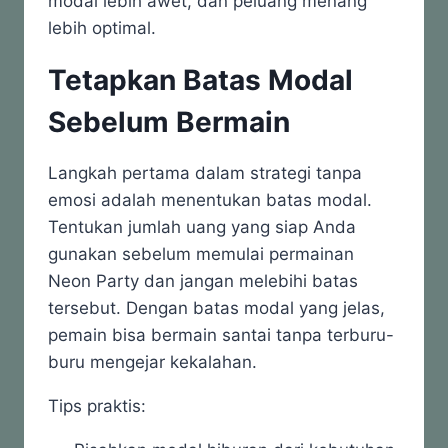
modal lebih awet, dan peluang menang
lebih optimal.
Tetapkan Batas Modal
Sebelum Bermain
Langkah pertama dalam strategi tanpa
emosi adalah menentukan batas modal.
Tentukan jumlah uang yang siap Anda
gunakan sebelum memulai permainan
Neon Party dan jangan melebihi batas
tersebut. Dengan batas modal yang jelas,
pemain bisa bermain santai tanpa terburu-
buru mengejar kekalahan.
Tips praktis: