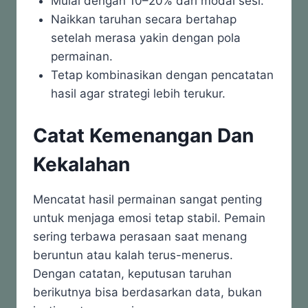
Mulai dengan 10–20% dari modal sesi.
Naikkan taruhan secara bertahap
setelah merasa yakin dengan pola
permainan.
Tetap kombinasikan dengan pencatatan
hasil agar strategi lebih terukur.
Catat Kemenangan Dan
Kekalahan
Mencatat hasil permainan sangat penting
untuk menjaga emosi tetap stabil. Pemain
sering terbawa perasaan saat menang
beruntun atau kalah terus-menerus.
Dengan catatan, keputusan taruhan
berikutnya bisa berdasarkan data, bukan