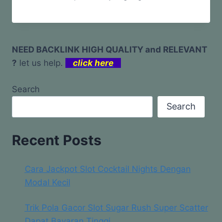
NEED BACKLINK HIGH QUALITY and RELEVANT
?
let us help.
click here
Search
Search
Recent Posts
Cara Jackpot Slot Cocktail Nights Dengan
Modal Kecil
Trik Pola Gacor Slot Sugar Rush Super Scatter
Dapat Bayaran Tinggi