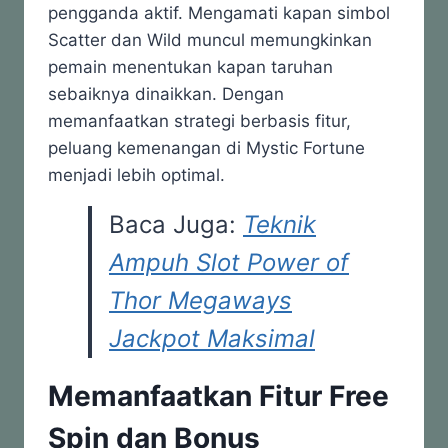
pengganda aktif. Mengamati kapan simbol
Scatter dan Wild muncul memungkinkan
pemain menentukan kapan taruhan
sebaiknya dinaikkan. Dengan
memanfaatkan strategi berbasis fitur,
peluang kemenangan di Mystic Fortune
menjadi lebih optimal.
Baca Juga:
Teknik
Ampuh Slot Power of
Thor Megaways
Jackpot Maksimal
Memanfaatkan Fitur Free
Spin dan Bonus