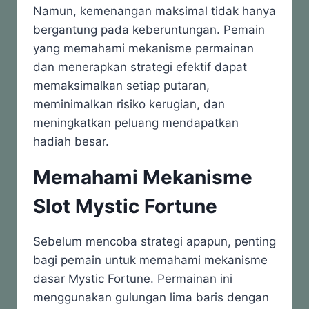
Namun, kemenangan maksimal tidak hanya
bergantung pada keberuntungan. Pemain
yang memahami mekanisme permainan
dan menerapkan strategi efektif dapat
memaksimalkan setiap putaran,
meminimalkan risiko kerugian, dan
meningkatkan peluang mendapatkan
hadiah besar.
Memahami Mekanisme
Slot Mystic Fortune
Sebelum mencoba strategi apapun, penting
bagi pemain untuk memahami mekanisme
dasar Mystic Fortune. Permainan ini
menggunakan gulungan lima baris dengan