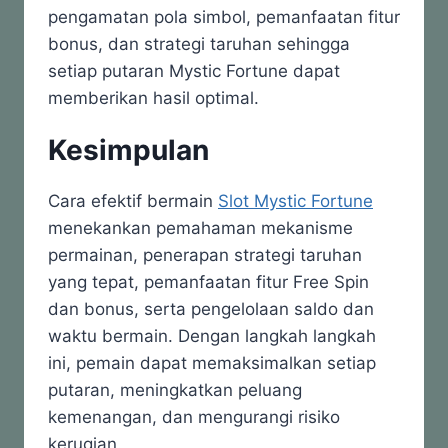
pengamatan pola simbol, pemanfaatan fitur
bonus, dan strategi taruhan sehingga
setiap putaran Mystic Fortune dapat
memberikan hasil optimal.
Kesimpulan
Cara efektif bermain
Slot Mystic Fortune
menekankan pemahaman mekanisme
permainan, penerapan strategi taruhan
yang tepat, pemanfaatan fitur Free Spin
dan bonus, serta pengelolaan saldo dan
waktu bermain. Dengan langkah langkah
ini, pemain dapat memaksimalkan setiap
putaran, meningkatkan peluang
kemenangan, dan mengurangi risiko
kerugian.