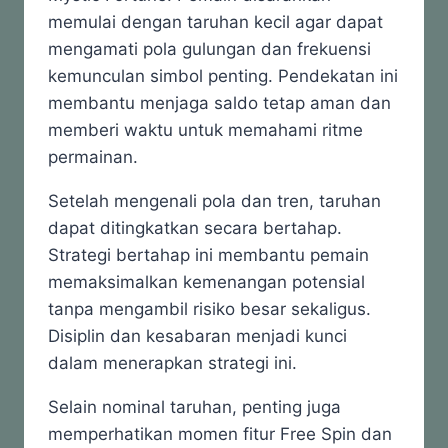
memulai dengan taruhan kecil agar dapat
mengamati pola gulungan dan frekuensi
kemunculan simbol penting. Pendekatan ini
membantu menjaga saldo tetap aman dan
memberi waktu untuk memahami ritme
permainan.
Setelah mengenali pola dan tren, taruhan
dapat ditingkatkan secara bertahap.
Strategi bertahap ini membantu pemain
memaksimalkan kemenangan potensial
tanpa mengambil risiko besar sekaligus.
Disiplin dan kesabaran menjadi kunci
dalam menerapkan strategi ini.
Selain nominal taruhan, penting juga
memperhatikan momen fitur Free Spin dan