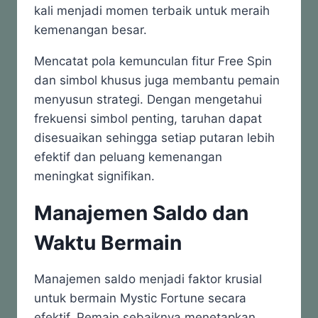
kali menjadi momen terbaik untuk meraih
kemenangan besar.
Mencatat pola kemunculan fitur Free Spin
dan simbol khusus juga membantu pemain
menyusun strategi. Dengan mengetahui
frekuensi simbol penting, taruhan dapat
disesuaikan sehingga setiap putaran lebih
efektif dan peluang kemenangan
meningkat signifikan.
Manajemen Saldo dan
Waktu Bermain
Manajemen saldo menjadi faktor krusial
untuk bermain Mystic Fortune secara
efektif. Pemain sebaiknya menetapkan