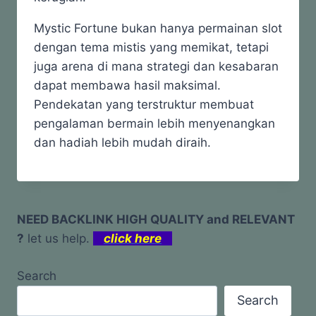
Mystic Fortune bukan hanya permainan slot
dengan tema mistis yang memikat, tetapi
juga arena di mana strategi dan kesabaran
dapat membawa hasil maksimal.
Pendekatan yang terstruktur membuat
pengalaman bermain lebih menyenangkan
dan hadiah lebih mudah diraih.
NEED BACKLINK HIGH QUALITY and RELEVANT
?
let us help.
click here
Search
Search