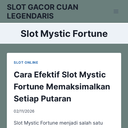
Skip
SLOT GACOR CUAN
to
LEGENDARIS
content
Slot Mystic Fortune
SLOT ONLINE
Cara Efektif Slot Mystic
Fortune Memaksimalkan
Setiap Putaran
02/11/2026
Slot Mystic Fortune menjadi salah satu