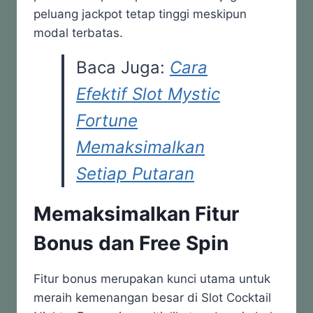
peluang jackpot tetap tinggi meskipun
modal terbatas.
Baca Juga:
Cara
Efektif Slot Mystic
Fortune
Memaksimalkan
Setiap Putaran
Memaksimalkan Fitur
Bonus dan Free Spin
Fitur bonus merupakan kunci utama untuk
meraih kemenangan besar di Slot Cocktail