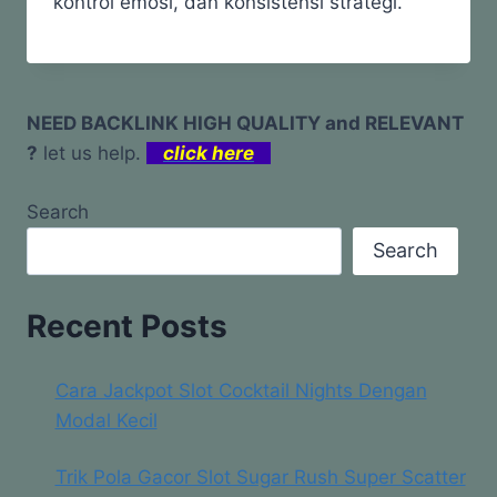
kontrol emosi, dan konsistensi strategi.
NEED BACKLINK HIGH QUALITY and RELEVANT
?
let us help.
click here
Search
Search
Recent Posts
Cara Jackpot Slot Cocktail Nights Dengan
Modal Kecil
Trik Pola Gacor Slot Sugar Rush Super Scatter