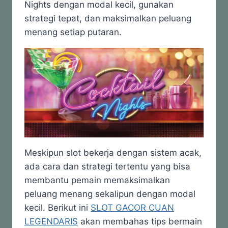
Nights dengan modal kecil, gunakan
strategi tepat, dan maksimalkan peluang
menang setiap putaran.
Meskipun slot bekerja dengan sistem acak,
ada cara dan strategi tertentu yang bisa
membantu pemain memaksimalkan
peluang menang sekalipun dengan modal
kecil. Berikut ini
SLOT GACOR CUAN
LEGENDARIS
akan membahas tips bermain