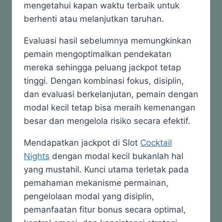
mengetahui kapan waktu terbaik untuk
berhenti atau melanjutkan taruhan.
Evaluasi hasil sebelumnya memungkinkan
pemain mengoptimalkan pendekatan
mereka sehingga peluang jackpot tetap
tinggi. Dengan kombinasi fokus, disiplin,
dan evaluasi berkelanjutan, pemain dengan
modal kecil tetap bisa meraih kemenangan
besar dan mengelola risiko secara efektif.
Mendapatkan jackpot di Slot
Cocktail
Nights
dengan modal kecil bukanlah hal
yang mustahil. Kunci utama terletak pada
pemahaman mekanisme permainan,
pengelolaan modal yang disiplin,
pemanfaatan fitur bonus secara optimal,