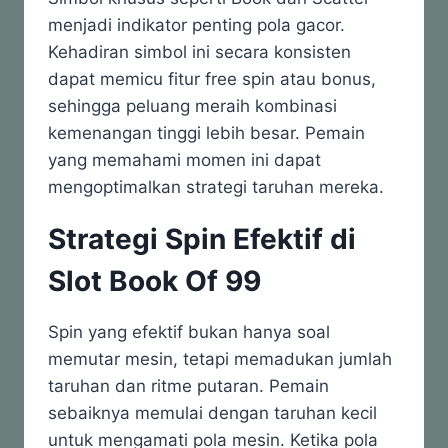
menjadi indikator penting pola gacor.
Kehadiran simbol ini secara konsisten
dapat memicu fitur free spin atau bonus,
sehingga peluang meraih kombinasi
kemenangan tinggi lebih besar. Pemain
yang memahami momen ini dapat
mengoptimalkan strategi taruhan mereka.
Strategi Spin Efektif di
Slot Book Of 99
Spin yang efektif bukan hanya soal
memutar mesin, tetapi memadukan jumlah
taruhan dan ritme putaran. Pemain
sebaiknya memulai dengan taruhan kecil
untuk mengamati pola mesin. Ketika pola