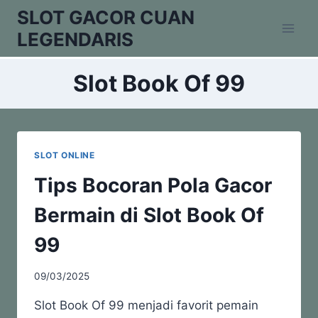
Skip
SLOT GACOR CUAN
to
LEGENDARIS
content
Slot Book Of 99
SLOT ONLINE
Tips Bocoran Pola Gacor
Bermain di Slot Book Of
99
09/03/2025
Slot Book Of 99 menjadi favorit pemain