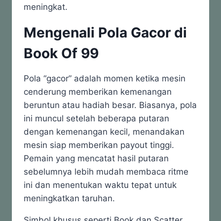
meningkat.
Mengenali Pola Gacor di
Book Of 99
Pola “gacor” adalah momen ketika mesin
cenderung memberikan kemenangan
beruntun atau hadiah besar. Biasanya, pola
ini muncul setelah beberapa putaran
dengan kemenangan kecil, menandakan
mesin siap memberikan payout tinggi.
Pemain yang mencatat hasil putaran
sebelumnya lebih mudah membaca ritme
ini dan menentukan waktu tepat untuk
meningkatkan taruhan.
Simbol khusus seperti Book dan Scatter