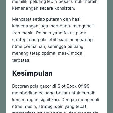
memiliki peluang lebih besar untuk meraih
kemenangan secara konsisten.
Mencatat setiap putaran dan hasil
kemenangan juga membantu mengenali
tren mesin. Pemain yang fokus pada
strategi dan pola lebih siap menghadapi
ritme permainan, sehingga peluang
menang tetap optimal meski modal
terbatas.
Kesimpulan
Bocoran pola gacor di Slot Book Of 99
memberikan peluang besar untuk meraih
kemenangan signifikan. Dengan mengenali
ritme mesin, strategi spin yang tepat,