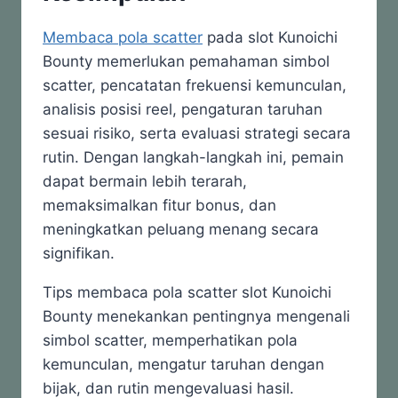
Membaca pola scatter
pada slot Kunoichi
Bounty memerlukan pemahaman simbol
scatter, pencatatan frekuensi kemunculan,
analisis posisi reel, pengaturan taruhan
sesuai risiko, serta evaluasi strategi secara
rutin. Dengan langkah-langkah ini, pemain
dapat bermain lebih terarah,
memaksimalkan fitur bonus, dan
meningkatkan peluang menang secara
signifikan.
Tips membaca pola scatter slot Kunoichi
Bounty menekankan pentingnya mengenali
simbol scatter, memperhatikan pola
kemunculan, mengatur taruhan dengan
bijak, dan rutin mengevaluasi hasil.