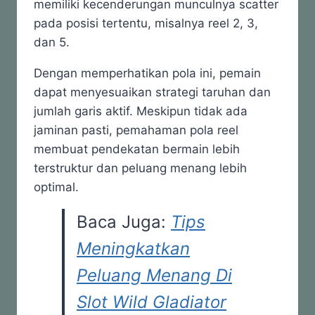
memiliki kecenderungan munculnya scatter
pada posisi tertentu, misalnya reel 2, 3,
dan 5.
Dengan memperhatikan pola ini, pemain
dapat menyesuaikan strategi taruhan dan
jumlah garis aktif. Meskipun tidak ada
jaminan pasti, pemahaman pola reel
membuat pendekatan bermain lebih
terstruktur dan peluang menang lebih
optimal.
Baca Juga:
Tips
Meningkatkan
Peluang Menang Di
Slot Wild Gladiator