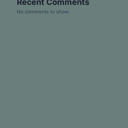
Recent Comments
No comments to show.