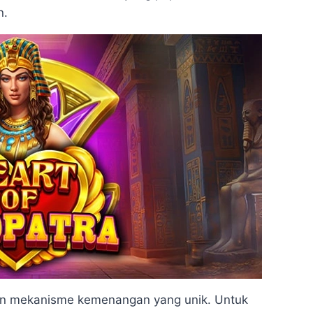
n.
dan mekanisme kemenangan yang unik. Untuk