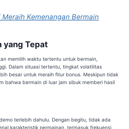
tif Meraih Kemenangan Bermain
 yang Tepat
n memilih waktu tertentu untuk bermain,
gi. Dalam situasi tertentu, tingkat volatilitas
ih besar untuk meraih fitur bonus. Meskipun tidak
im bahwa bermain di luar jam sibuk memberi hasil
 demo terlebih dahulu. Dengan begitu, tidak ada
nal karakteristik permainan, termasuk frekuensi