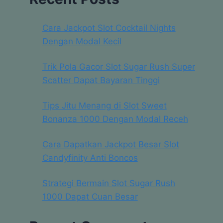
Cara Jackpot Slot Cocktail Nights
Dengan Modal Kecil
Trik Pola Gacor Slot Sugar Rush Super
Scatter Dapat Bayaran Tinggi
Tips Jitu Menang di Slot Sweet
Bonanza 1000 Dengan Modal Receh
Cara Dapatkan Jackpot Besar Slot
Candyfinity Anti Boncos
Strategi Bermain Slot Sugar Rush
1000 Dapat Cuan Besar