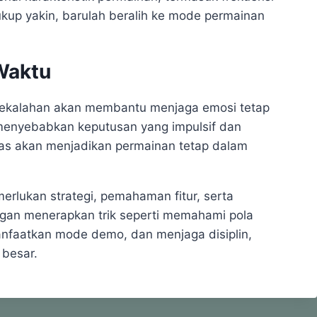
kup yakin, barulah beralih ke mode permainan
Waktu
ekalahan akan membantu menjaga emosi tetap
a menyebabkan keputusan yang impulsif dan
las akan menjadikan permainan tetap dalam
merlukan strategi, pemahaman fitur, serta
gan menerapkan trik seperti memahami pola
anfaatkan mode demo, dan menjaga disiplin,
 besar.