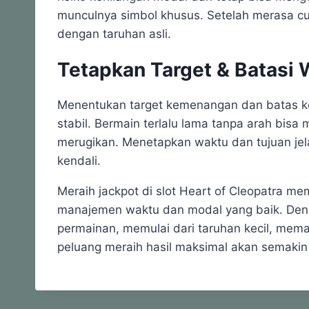
munculnya simbol khusus. Setelah merasa cu
dengan taruhan asli.
Tetapkan Target & Batasi 
Menentukan target kemenangan dan batas k
stabil. Bermain terlalu lama tanpa arah bis
merugikan. Menetapkan waktu dan tujuan je
kendali.
Meraih jackpot di slot Heart of Cleopatra me
manajemen waktu dan modal yang baik. Den
permainan, memulai dari taruhan kecil, mem
peluang meraih hasil maksimal akan semakin