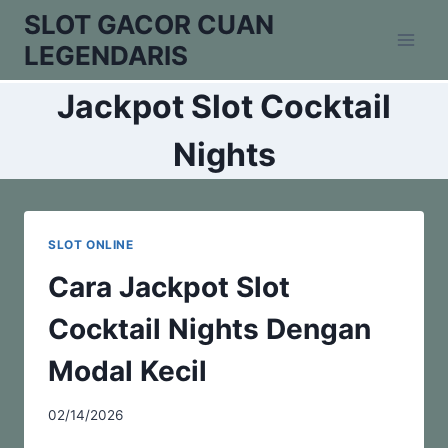
Skip
SLOT GACOR CUAN
to
LEGENDARIS
content
Jackpot Slot Cocktail
Nights
SLOT ONLINE
Cara Jackpot Slot
Cocktail Nights Dengan
Modal Kecil
02/14/2026