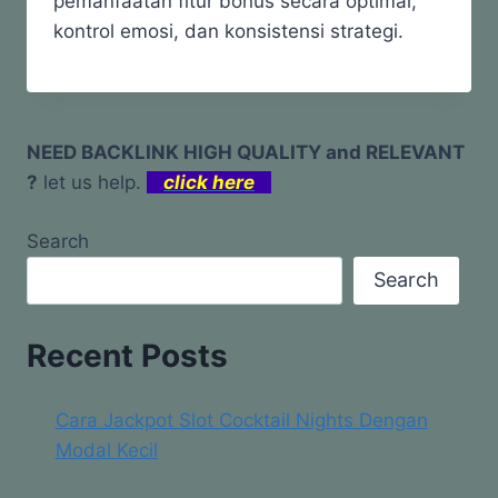
pemanfaatan fitur bonus secara optimal,
kontrol emosi, dan konsistensi strategi.
NEED BACKLINK HIGH QUALITY and RELEVANT
?
let us help.
click here
Search
Search
Recent Posts
Cara Jackpot Slot Cocktail Nights Dengan
Modal Kecil