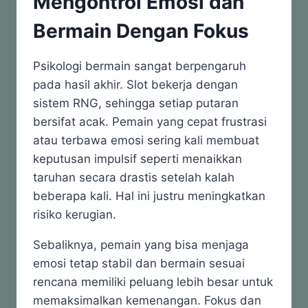
Mengontrol Emosi dan
Bermain Dengan Fokus
Psikologi bermain sangat berpengaruh
pada hasil akhir. Slot bekerja dengan
sistem RNG, sehingga setiap putaran
bersifat acak. Pemain yang cepat frustrasi
atau terbawa emosi sering kali membuat
keputusan impulsif seperti menaikkan
taruhan secara drastis setelah kalah
beberapa kali. Hal ini justru meningkatkan
risiko kerugian.
Sebaliknya, pemain yang bisa menjaga
emosi tetap stabil dan bermain sesuai
rencana memiliki peluang lebih besar untuk
memaksimalkan kemenangan. Fokus dan