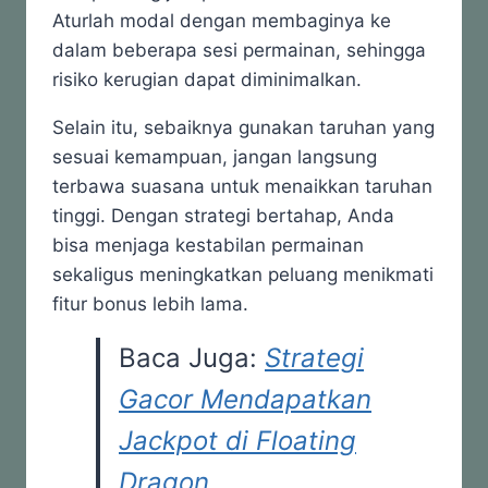
Aturlah modal dengan membaginya ke
dalam beberapa sesi permainan, sehingga
risiko kerugian dapat diminimalkan.
Selain itu, sebaiknya gunakan taruhan yang
sesuai kemampuan, jangan langsung
terbawa suasana untuk menaikkan taruhan
tinggi. Dengan strategi bertahap, Anda
bisa menjaga kestabilan permainan
sekaligus meningkatkan peluang menikmati
fitur bonus lebih lama.
Baca Juga:
Strategi
Gacor Mendapatkan
Jackpot di Floating
Dragon