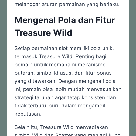
melanggar aturan permainan yang berlaku.
Mengenal Pola dan Fitur
Treasure Wild
Setiap permainan slot memiliki pola unik,
termasuk Treasure Wild. Penting bagi
pemain untuk memahami mekanisme
putaran, simbol khusus, dan fitur bonus
yang ditawarkan. Dengan mengenali pola
ini, pemain bisa lebih mudah menyesuaikan
strategi taruhan agar tetap konsisten dan
tidak terburu-buru dalam mengambil
keputusan.
Selain itu, Treasure Wild menyediakan
simbol Wild dan Scatter yang menjadi kunci