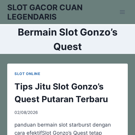
Skip
SLOT GACOR CUAN
to
LEGENDARIS
content
Bermain Slot Gonzo’s
Quest
SLOT ONLINE
Tips Jitu Slot Gonzo’s
Quest Putaran Terbaru
02/08/2026
panduan bermain slot starburst dengan
cara efektifSlot Gonzo’s Quest tetap