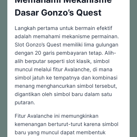
Dasar Gonzo’s Quest
Langkah pertama untuk bermain efektif
adalah memahami mekanisme permainan.
Slot Gonzo’s Quest memiliki lima gulungan
dengan 20 garis pembayaran tetap. Alih-
alih berputar seperti slot klasik, simbol
muncul melalui fitur Avalanche, di mana
simbol jatuh ke tempatnya dan kombinasi
menang menghancurkan simbol tersebut,
digantikan oleh simbol baru dalam satu
putaran.
Fitur Avalanche ini memungkinkan
kemenangan berturut-turut karena simbol
baru yang muncul dapat membentuk