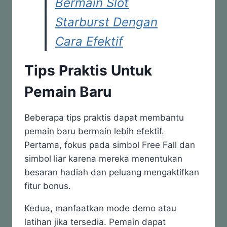
Bermain Slot
Starburst Dengan
Cara Efektif
Tips Praktis Untuk
Pemain Baru
Beberapa tips praktis dapat membantu
pemain baru bermain lebih efektif.
Pertama, fokus pada simbol Free Fall dan
simbol liar karena mereka menentukan
besaran hadiah dan peluang mengaktifkan
fitur bonus.
Kedua, manfaatkan mode demo atau
latihan jika tersedia. Pemain dapat