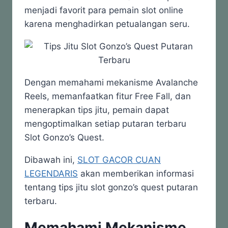
menjadi favorit para pemain slot online
karena menghadirkan petualangan seru.
Dengan memahami mekanisme Avalanche
Reels, memanfaatkan fitur Free Fall, dan
menerapkan tips jitu, pemain dapat
mengoptimalkan setiap putaran terbaru
Slot Gonzo’s Quest.
Dibawah ini,
SLOT GACOR CUAN
LEGENDARIS
akan memberikan informasi
tentang tips jitu slot gonzo’s quest putaran
terbaru.
Memahami Mekanisme