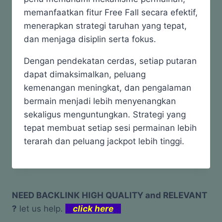
memanfaatkan fitur Free Fall secara efektif,
menerapkan strategi taruhan yang tepat,
dan menjaga disiplin serta fokus.
Dengan pendekatan cerdas, setiap putaran
dapat dimaksimalkan, peluang
kemenangan meningkat, dan pengalaman
bermain menjadi lebih menyenangkan
sekaligus menguntungkan. Strategi yang
tepat membuat setiap sesi permainan lebih
terarah dan peluang jackpot lebih tinggi.
NEED BACKLINK HIGH QUALITY and RELEVANT
?
let us help.
click here