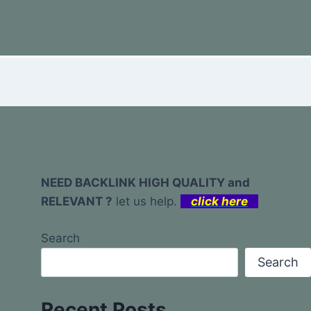
NEED BACKLINK HIGH QUALITY and
RELEVANT ?
let us help.
click here
Search
Search
Recent Posts