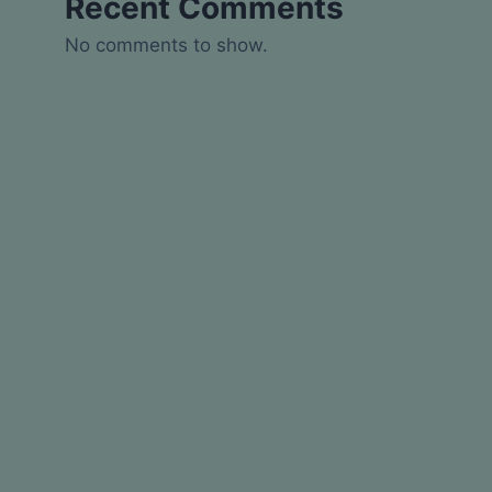
Recent Comments
No comments to show.