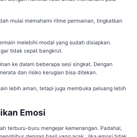
udah mulai memahami ritme permainan, tingkatkan
rmain melebihi modal yang sudah disiapkan.
gar tidak cepat bangkrut.
inan ke dalam beberapa sesi singkat. Dengan
merata dan risiko kerugian bisa ditekan.
main lebih aman, tetapi juga membuka peluang lebih
likan Emosi
lah terburu-buru mengejar kemenangan. Padahal,
enghibur dengan hasil yang acak. Jika emosi tidak