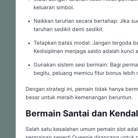
keluaran simbol.
Naikkan taruhan secara bertahap: Jika s
taruhan sedikit demi sedikit.
Tetapkan batas modal: Jangan tergoda be
Kedisiplinan menjaga saldo adalah kunci a
Gunakan sistem sesi bermain: Bagi perma
begitu, peluang memicu fitur bonus lebih 
Dengan strategi ini, pemain tidak hanya ber
besar untuk meraih kemenangan beruntun.
Bermain Santai dan Kenda
Salah satu kesalahan umum pemain slot ada
permainan seperti Queenie dirancang untuk m