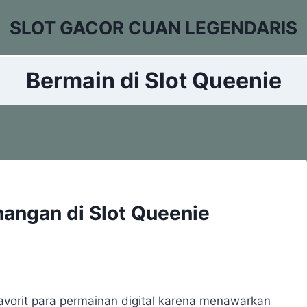
SLOT GACOR CUAN LEGENDARIS
Bermain di Slot Queenie
angan di Slot Queenie
avorit para permainan digital karena menawarkan