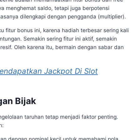
nya menghemat saldo, tetapi juga berpotensi
asanya dilengkapi dengan pengganda (multiplier).
itur bonus ini, karena hadiah terbesar sering kali
tungan. Semakin sering fitur ini aktif, semakin
resif. Oleh karena itu, bermain dengan sabar dan
Mendapatkan Jackpot Di Slot
gan Bijak
gelolaan taruhan tetap menjadi faktor penting.
n:
inan dengan nominal kecil untuk memahami pola